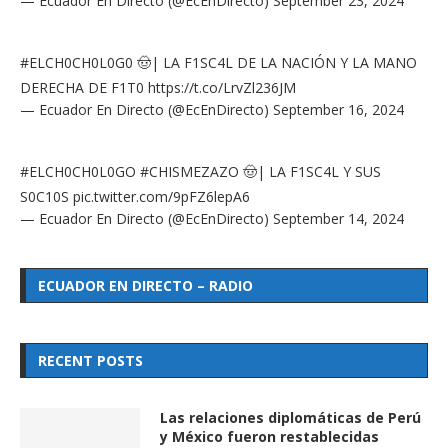
— Ecuador En Directo (@EcEnDirecto)
September 23, 2024
#ELCH0CH0L0G0
🤠| LA F1SC4L DE LA NACIÓN Y LA MANO
DERECHA DE F1T0
https://t.co/LrvZl236JM
— Ecuador En Directo (@EcEnDirecto)
September 16, 2024
#ELCH0CH0L0GO
#CHISMEZAZO
🤠| LA F1SC4L Y SUS
S0C10S
pic.twitter.com/9pFZ6lepA6
— Ecuador En Directo (@EcEnDirecto)
September 14, 2024
ECUADOR EN DIRECTO – RADIO
RECENT POSTS
Las relaciones diplomáticas de Perú
y México fueron restablecidas