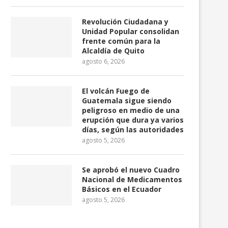
Revolución Ciudadana y
Fenocin anuncia asambleas y
La RC reconfi
Unidad Popular consolidan
prepara movilizaciones contra
candidatos parti
frente común para la
el...
agosto 4
Alcaldía de Quito
agosto 4, 2026
agosto 6, 2026
El volcán Fuego de
Guatemala sigue siendo
peligroso en medio de una
erupción que dura ya varios
días, según las autoridades
agosto 5, 2026
Se aprobó el nuevo Cuadro
Nacional de Medicamentos
Básicos en el Ecuador
agosto 5, 2026