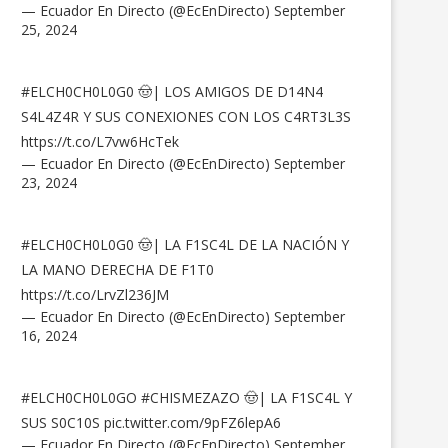
— Ecuador En Directo (@EcEnDirecto)
September
25, 2024
#ELCH0CH0L0G0
🤠| LOS AMIGOS DE D14N4
S4L4Z4R Y SUS CONEXIONES CON LOS C4RT3L3S
https://t.co/L7vw6HcTek
— Ecuador En Directo (@EcEnDirecto)
September
23, 2024
#ELCH0CH0L0G0
🤠| LA F1SC4L DE LA NACIÓN Y
LA MANO DERECHA DE F1T0
https://t.co/LrvZl236JM
— Ecuador En Directo (@EcEnDirecto)
September
16, 2024
#ELCH0CH0L0GO
#CHISMEZAZO
🤠| LA F1SC4L Y
SUS S0C10S
pic.twitter.com/9pFZ6lepA6
— Ecuador En Directo (@EcEnDirecto)
September