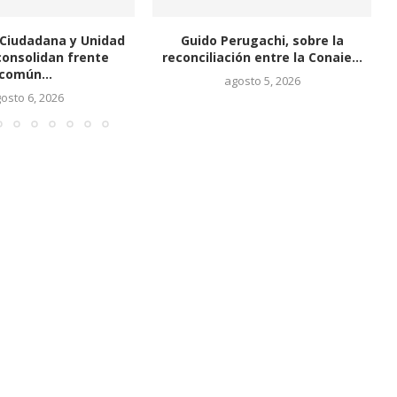
erugachi, sobre la
La Revolución Ciudadana designa
ción entre la Conaie...
a sus postulantes para...
agosto 5, 2026
agosto 4, 2026