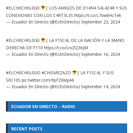
#ELCH0CH0L0G0
| LOS AMIGOS DE D14N4 S4L4Z4R Y SUS
CONEXIONES CON LOS C4RT3L3S
https://t.co/L7vw6HcTek
— Ecuador En Directo (@EcEnDirecto)
September 23, 2024
#ELCH0CH0L0G0
| LA F1SC4L DE LA NACIÓN Y LA MANO
DERECHA DE F1T0
https://t.co/LrvZl236JM
— Ecuador En Directo (@EcEnDirecto)
September 16, 2024
#ELCH0CH0L0GO
#CHISMEZAZO
| LA F1SC4L Y SUS
S0C10S
pic.twitter.com/9pFZ6lepA6
— Ecuador En Directo (@EcEnDirecto)
September 14, 2024
ECUADOR EN DIRECTO – RADIO
RECENT POSTS