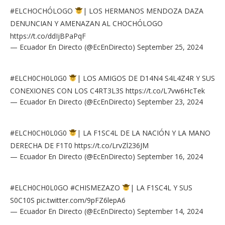
#ELCHOCHÓLOGO
| LOS HERMANOS MENDOZA DAZA
DENUNCIAN Y AMENAZAN AL CHOCHÓLOGO
https://t.co/ddIjBPaPqF
— Ecuador En Directo (@EcEnDirecto)
September 25, 2024
#ELCH0CH0L0G0
| LOS AMIGOS DE D14N4 S4L4Z4R Y SUS
CONEXIONES CON LOS C4RT3L3S
https://t.co/L7vw6HcTek
— Ecuador En Directo (@EcEnDirecto)
September 23, 2024
#ELCH0CH0L0G0
| LA F1SC4L DE LA NACIÓN Y LA MANO
DERECHA DE F1T0
https://t.co/LrvZl236JM
— Ecuador En Directo (@EcEnDirecto)
September 16, 2024
#ELCH0CH0L0GO
#CHISMEZAZO
| LA F1SC4L Y SUS
S0C10S
pic.twitter.com/9pFZ6lepA6
— Ecuador En Directo (@EcEnDirecto)
September 14, 2024