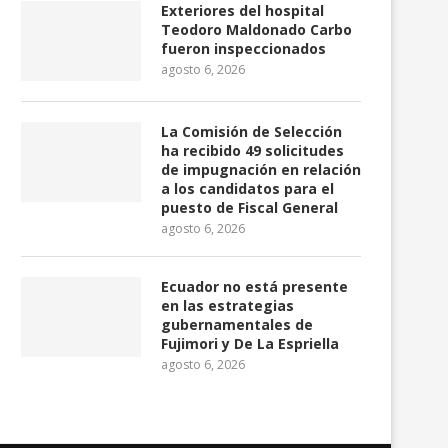
Exteriores del hospital
Teodoro Maldonado Carbo
fueron inspeccionados
agosto 6, 2026
La Comisión de Selección
Richard Carapaz llevará el maillot
LigaPro 2026: Independie
ha recibido 49 solicitudes
de puntos en...
Valle domina el torneo
de impugnación en relación
a los candidatos para el
julio 24, 2026
julio 24, 2026
puesto de Fiscal General
agosto 6, 2026
Ecuador no está presente
en las estrategias
gubernamentales de
Fujimori y De La Espriella
agosto 6, 2026