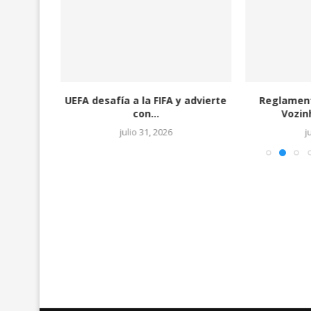
orea del
UEFA desafía a la FIFA y advierte
Reglament
..
con...
Vozinh
julio 31, 2026
j