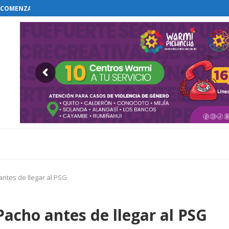
COMENZAR EL RESTABLECIMIENTO DE...
A VIDA EN EL MONTE...
TADOS POR LA MINERÍA ILEGAL...
ELEGACIONES A...
ISOLUCIÓN Y...
N LA CASA BLANCA...
A DEBATIRÁ ELIMINACIÓN DEL FUERO...
TA BÁSICA FAMILIAR...
antes de llegar al PSG
acho antes de llegar al PSG