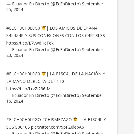
— Ecuador En Directo (@EcEnDirecto)
September
25, 2024
#ELCH0CH0L0G0
| LOS AMIGOS DE D14N4
S4L4Z4R Y SUS CONEXIONES CON LOS C4RT3L3S
https://t.co/L7vw6HcTek
— Ecuador En Directo (@EcEnDirecto)
September
23, 2024
#ELCH0CH0L0G0
| LA F1SC4L DE LA NACIÓN Y
LA MANO DERECHA DE F1T0
https://t.co/LrvZl236JM
— Ecuador En Directo (@EcEnDirecto)
September
16, 2024
#ELCH0CH0L0GO
#CHISMEZAZO
| LA F1SC4L Y
SUS S0C10S
pic.twitter.com/9pFZ6lepA6
— Ecuador En Directo (@EcEnDirecto)
September