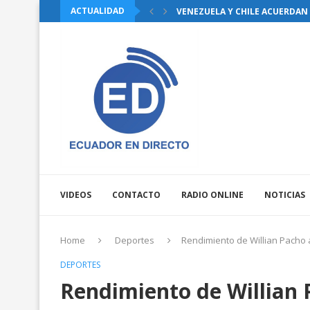
ACTUALIDAD
VENEZUELA Y CHILE ACUERDAN 
CINCO ALPINISTAS PERDIERON L
PUEBLOS DE AISLAMIENTO AFEC
JOSÉ JULIO NEIRA PASA DE 12 D
CNE TRAMITA ANTE EL TCE LA D
BUKELE RECIBIDO POR TRUMP W
REFORMAS AL COOTAD: ASAMBLE
EL INEC INFORMÓ QUE LA CANAS
VIDEOS
CONTACTO
RADIO ONLINE
NOTICIAS
Home
Deportes
Rendimiento de Willian Pacho 
DEPORTES
Rendimiento de Willian P