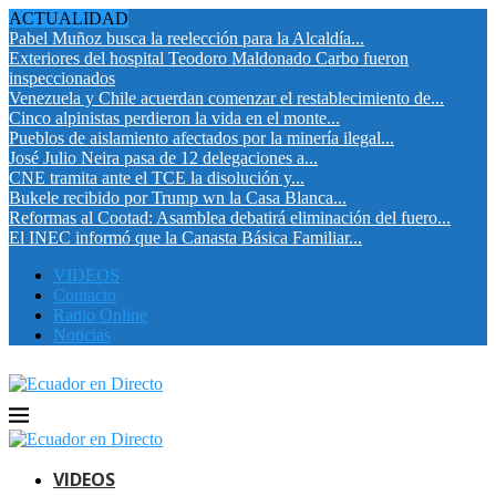
ACTUALIDAD
Pabel Muñoz busca la reelección para la Alcaldía...
Exteriores del hospital Teodoro Maldonado Carbo fueron
inspeccionados
Venezuela y Chile acuerdan comenzar el restablecimiento de...
Cinco alpinistas perdieron la vida en el monte...
Pueblos de aislamiento afectados por la minería ilegal...
José Julio Neira pasa de 12 delegaciones a...
CNE tramita ante el TCE la disolución y...
Bukele recibido por Trump wn la Casa Blanca...
Reformas al Cootad: Asamblea debatirá eliminación del fuero...
El INEC informó que la Canasta Básica Familiar...
VIDEOS
Contacto
Radio Online
Noticias
VIDEOS