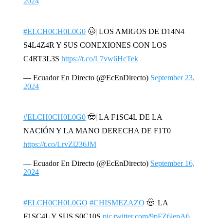
2024
#ELCH0CH0L0G0
🤠| LOS AMIGOS DE D14N4
S4L4Z4R Y SUS CONEXIONES CON LOS
C4RT3L3S
https://t.co/L7vw6HcTek
— Ecuador En Directo (@EcEnDirecto)
September 23,
2024
#ELCH0CH0L0G0
🤠| LA F1SC4L DE LA
NACIÓN Y LA MANO DERECHA DE F1T0
https://t.co/LrvZl236JM
— Ecuador En Directo (@EcEnDirecto)
September 16,
2024
#ELCH0CH0L0GO
#CHISMEZAZO
🤠| LA
F1SC4L Y SUS S0C10S
pic.twitter.com/9pFZ6lepA6