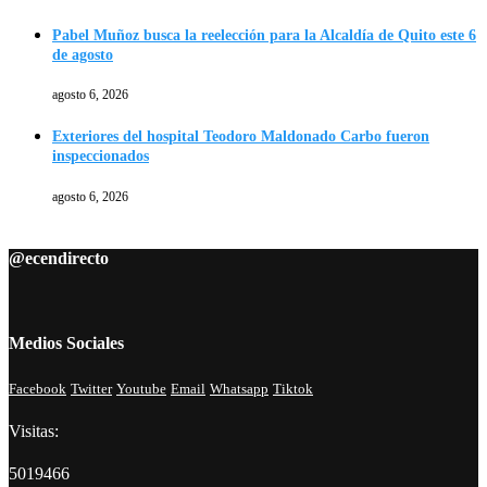
Pabel Muñoz busca la reelección para la Alcaldía de Quito este 6
de agosto
agosto 6, 2026
Exteriores del hospital Teodoro Maldonado Carbo fueron
inspeccionados
agosto 6, 2026
@ecendirecto
Medios Sociales
Facebook
Twitter
Youtube
Email
Whatsapp
Tiktok
Visitas:
5019466