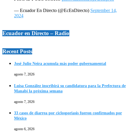
— Ecuador En Directo (@EcEnDirecto)
September 14,
2024
Ecuador en Directo – Radio
Recent Posts
José Julio Neira acumula más poder gubernamental
agosto 7, 2026
Luisa González inscribirá su candidatura para la Prefectura de
Manabí la próxima semana
agosto 7, 2026
33 casos de diarrea por ciclosporiasis fueron confirmados por
México
agosto 6, 2026