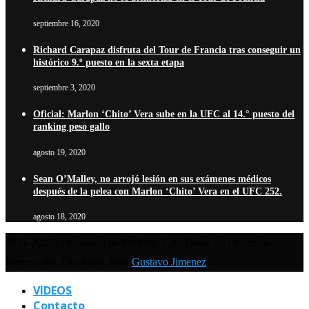
septiembre 16, 2020
Richard Carapaz disfruta del Tour de Francia tras conseguir un
histórico 9.º puesto en la sexta etapa
septiembre 3, 2020
Oficial: Marlon ‘Chito’ Vera sube en la UFC al 14.° puesto del
ranking peso gallo
agosto 19, 2020
Sean O’Malley, no arrojó lesión en sus exámenes médicos
después de la pelea con Marlon ‘Chito’ Vera en el UFC 252.
agosto 18, 2020
2021-2025 / Propiedad de Profilms S.A. Todos los Derechos
Reservados. Diseñador Web
Gustavo Jimenez
VIDEOS
Contacto