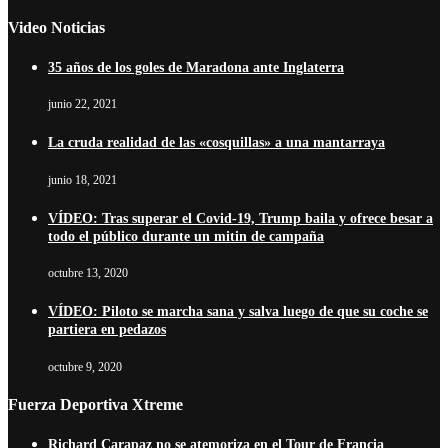
Video Noticias
35 años de los goles de Maradona ante Inglaterra
junio 22, 2021
La cruda realidad de las «cosquillas» a una mantarraya
junio 18, 2021
VÍDEO: Tras superar el Covid-19, Trump baila y ofrece besar a
todo el público durante un mitin de campaña
octubre 13, 2020
VÍDEO: Piloto se marcha sana y salva luego de que su coche se
partiera en pedazos
octubre 9, 2020
Fuerza Deportiva Xtreme
Richard Carapaz no se atemoriza en el Tour de Francia