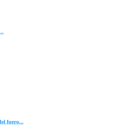
..
l fuero...