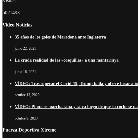
Visitas:
5021493
Video Noticias
35 años de los goles de Maradona ante Inglaterra
junio 22, 2021
La cruda realidad de las «cosquillas» a una mantarraya
junio 18, 2021
VÍDEO: Tras superar el Covid-19, Trump baila y ofrece besar a t
octubre 13, 2020
VÍDEO: Piloto se marcha sana y salva luego de que su coche se pa
octubre 9, 2020
Fuerza Deportiva Xtreme