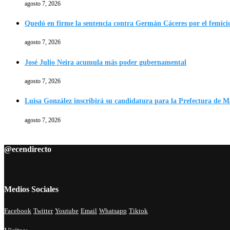
agosto 7, 2026
Quedó en firme la sentencia contra Germán Cáceres por el femici
agosto 7, 2026
José Julio Neira acumula más poder gubernamental
agosto 7, 2026
Luisa González inscribirá su candidatura para la Prefectura de 
agosto 7, 2026
@ecendirecto
Medios Sociales
Facebook
Twitter
Youtube
Email
Whatsapp
Tiktok