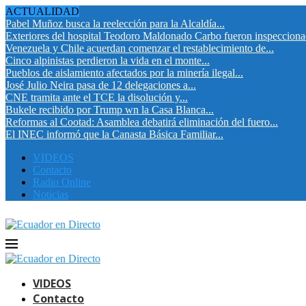
ACTUALIDAD
Pabel Muñoz busca la reelección para la Alcaldía...
Exteriores del hospital Teodoro Maldonado Carbo fueron inspeccion
Venezuela y Chile acuerdan comenzar el restablecimiento de...
Cinco alpinistas perdieron la vida en el monte...
Pueblos de aislamiento afectados por la minería ilegal...
José Julio Neira pasa de 12 delegaciones a...
CNE tramita ante el TCE la disolución y...
Bukele recibido por Trump wn la Casa Blanca...
Reformas al Cootad: Asamblea debatirá eliminación del fuero...
El INEC informó que la Canasta Básica Familiar...
VIDEOS
Contacto
Radio Online
Noticias
VIDEOS
Contacto