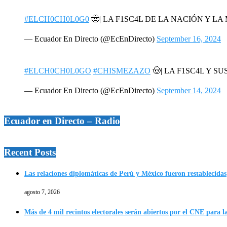
#ELCH0CH0L0G0
🤠| LA F1SC4L DE LA NACIÓN Y L
— Ecuador En Directo (@EcEnDirecto)
September 16, 2024
#ELCH0CH0L0GO
#CHISMEZAZO
🤠| LA F1SC4L Y SU
— Ecuador En Directo (@EcEnDirecto)
September 14, 2024
Ecuador en Directo – Radio
Recent Posts
Las relaciones diplomáticas de Perú y México fueron restablecidas
agosto 7, 2026
Más de 4 mil recintos electorales serán abiertos por el CNE para l