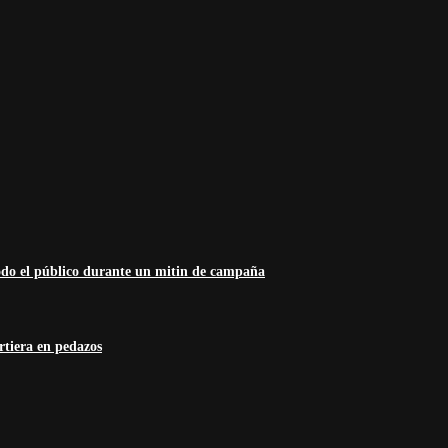
odo el público durante un mitin de campaña
rtiera en pedazos