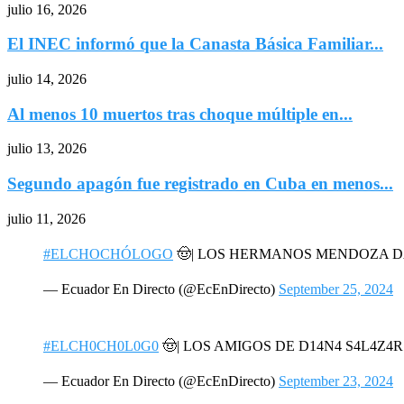
julio 16, 2026
El INEC informó que la Canasta Básica Familiar...
julio 14, 2026
Al menos 10 muertos tras choque múltiple en...
julio 13, 2026
Segundo apagón fue registrado en Cuba en menos...
julio 11, 2026
#ELCHOCHÓLOGO
🤠| LOS HERMANOS MENDOZA 
— Ecuador En Directo (@EcEnDirecto)
September 25, 2024
#ELCH0CH0L0G0
🤠| LOS AMIGOS DE D14N4 S4L4Z4
— Ecuador En Directo (@EcEnDirecto)
September 23, 2024