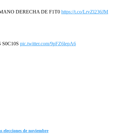
A MANO DERECHA DE F1T0
https://t.co/LrvZl236JM
S S0C10S
pic.twitter.com/9pFZ6lepA6
as elecciones de noviembre