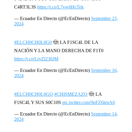
C4RT3L3S
https://t.co/L7vw6HcTek
— Ecuador En Directo (@EcEnDirecto)
September 23,
2024
#ELCH0CH0L0G0
🤠| LA F1SC4L DE LA
NACIÓN Y LA MANO DERECHA DE F1T0
https://t.co/LrvZl236JM
— Ecuador En Directo (@EcEnDirecto)
September 16,
2024
#ELCH0CH0L0GO
#CHISMEZAZO
🤠| LA
F1SC4L Y SUS S0C10S
pic.twitter.com/9pFZ6lepA6
— Ecuador En Directo (@EcEnDirecto)
September 14,
2024