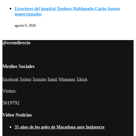
Exteriores del hospital Teodoro Maldonado Carbo fueron
inspeccionados
agosto 6, 2026
@ecendirecto
Medios Sociales
Facebook
Twitter
Youtube
Email
Whatsapp
Tiktok
Visitas:
5019792
Video Noticias
35 años de los goles de Maradona ante Inglaterra