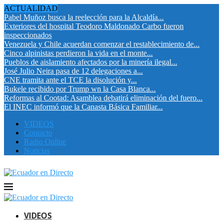
ACTUALIDAD
Pabel Muñoz busca la reelección para la Alcaldía...
Exteriores del hospital Teodoro Maldonado Carbo fueron
inspeccionados
Venezuela y Chile acuerdan comenzar el restablecimiento de...
Cinco alpinistas perdieron la vida en el monte...
Pueblos de aislamiento afectados por la minería ilegal...
José Julio Neira pasa de 12 delegaciones a...
CNE tramita ante el TCE la disolución y...
Bukele recibido por Trump wn la Casa Blanca...
Reformas al Cootad: Asamblea debatirá eliminación del fuero...
El INEC informó que la Canasta Básica Familiar...
VIDEOS
Contacto
Radio Online
Noticias
VIDEOS