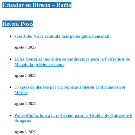
Ecuador en Directo – Radio
Recent Posts
José Julio Neira acumula más poder gubernamental
agosto 7, 2026
Luisa González inscribirá su candidatura para la Prefectura de
Manabí la próxima semana
agosto 7, 2026
33 casos de diarrea por ciclosporiasis fueron confirmados por
México
agosto 6, 2026
Pabel Muñoz busca la reelección para la Alcaldía de Quito este 6
de agosto
agosto 6, 2026