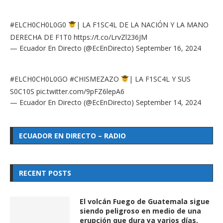
#ELCH0CH0L0G0
| LA F1SC4L DE LA NACIÓN Y LA MANO
DERECHA DE F1T0
https://t.co/LrvZl236JM
— Ecuador En Directo (@EcEnDirecto)
September 16, 2024
#ELCH0CH0L0GO
#CHISMEZAZO
| LA F1SC4L Y SUS
S0C10S
pic.twitter.com/9pFZ6lepA6
— Ecuador En Directo (@EcEnDirecto)
September 14, 2024
ECUADOR EN DIRECTO – RADIO
RECENT POSTS
El volcán Fuego de Guatemala sigue
siendo peligroso en medio de una
erupción que dura ya varios días,