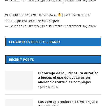
— Ecuador En Directo (@EcEnDirecto)
September 16, 2024
#ELCH0CH0L0GO
#CHISMEZAZO
| LA F1SC4L Y SUS
S0C10S
pic.twitter.com/9pFZ6lepA6
— Ecuador En Directo (@EcEnDirecto)
September 14, 2024
ECUADOR EN DIRECTO – RADIO
RECENT POSTS
El Consejo de la Judicatura autoriza
a jueces el uso de avatares en
audiencias virtuales complejas
agosto 8, 2026
Las ventas crecieron 16,7% en julio