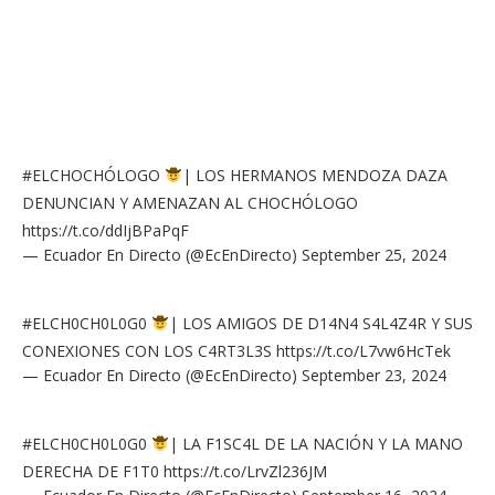
#ELCHOCHÓLOGO
| LOS HERMANOS MENDOZA DAZA
DENUNCIAN Y AMENAZAN AL CHOCHÓLOGO
https://t.co/ddIjBPaPqF
— Ecuador En Directo (@EcEnDirecto)
September 25, 2024
#ELCH0CH0L0G0
| LOS AMIGOS DE D14N4 S4L4Z4R Y SUS
CONEXIONES CON LOS C4RT3L3S
https://t.co/L7vw6HcTek
— Ecuador En Directo (@EcEnDirecto)
September 23, 2024
#ELCH0CH0L0G0
| LA F1SC4L DE LA NACIÓN Y LA MANO
DERECHA DE F1T0
https://t.co/LrvZl236JM