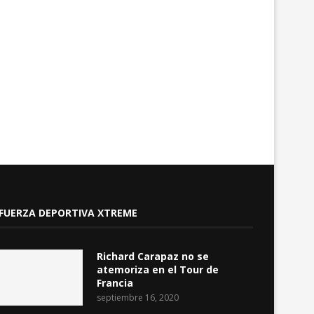
Revolución Ciudadana y Unidad
Se aprobó el nuevo Cu
Popular consolidan frente
Nacional de Medicament
común...
agosto 5, 2026
agosto 6, 2026
FUERZA DEPORTIVA XTREME
Richard Carapaz no se
atemoriza en el Tour de
Francia
septiembre 16, 2020