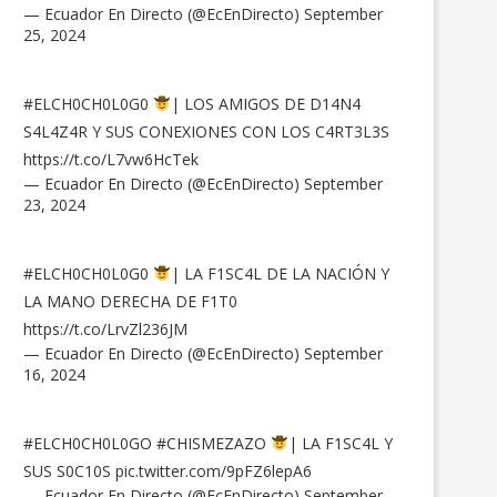
— Ecuador En Directo (@EcEnDirecto)
September
25, 2024
#ELCH0CH0L0G0
| LOS AMIGOS DE D14N4
S4L4Z4R Y SUS CONEXIONES CON LOS C4RT3L3S
https://t.co/L7vw6HcTek
— Ecuador En Directo (@EcEnDirecto)
September
23, 2024
#ELCH0CH0L0G0
| LA F1SC4L DE LA NACIÓN Y
LA MANO DERECHA DE F1T0
https://t.co/LrvZl236JM
— Ecuador En Directo (@EcEnDirecto)
September
16, 2024
#ELCH0CH0L0GO
#CHISMEZAZO
| LA F1SC4L Y
SUS S0C10S
pic.twitter.com/9pFZ6lepA6
— Ecuador En Directo (@EcEnDirecto)
September