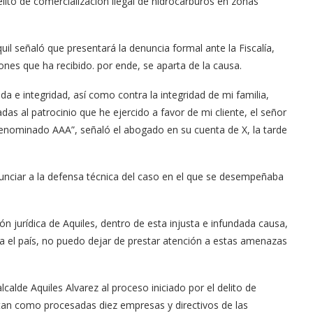
elito de comercialización ilegal de hidrocarburos en zonas
uil señaló que presentará la denuncia formal ante la Fiscalía,
es que ha recibido. por ende, se aparta de la causa.
a e integridad, así como contra la integridad de mi familia,
s al patrocinio que he ejercido a favor de mi cliente, el señor
 denominado AAA”, señaló el abogado en su cuenta de X, la tarde
nciar a la defensa técnica del caso en el que se desempeñaba
jurídica de Aquiles, dentro de esta injusta e infundada causa,
esa el país, no puedo dejar de prestar atención a estas amenazas
 alcalde Aquiles Alvarez al proceso iniciado por el delito de
stan como procesadas diez empresas y directivos de las