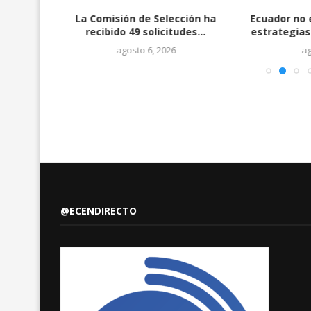
 Teodoro
La Comisión de Selección ha
Ecuador no 
ueron
recibido 49 solicitudes...
estrategias
agosto 6, 2026
ag
@ECENDIRECTO