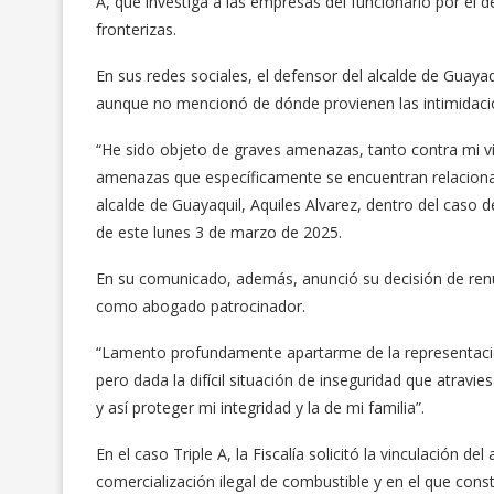
A, que investiga a las empresas del funcionario por el d
fronterizas.
En sus redes sociales, el defensor del alcalde de Guayaq
aunque no mencionó de dónde provienen las intimidacion
“He sido objeto de graves amenazas, tanto contra mi vid
amenazas que específicamente se encuentran relacionada
alcalde de Guayaquil, Aquiles Alvarez, dentro del caso
de este lunes 3 de marzo de 2025.
En su comunicado, además, anunció su decisión de renu
como abogado patrocinador.
“Lamento profundamente apartarme de la representación 
pero dada la difícil situación de inseguridad que atravi
y así proteger mi integridad y la de mi familia”.
En el caso Triple A, la Fiscalía solicitó la vinculación del
comercialización ilegal de combustible y en el que con