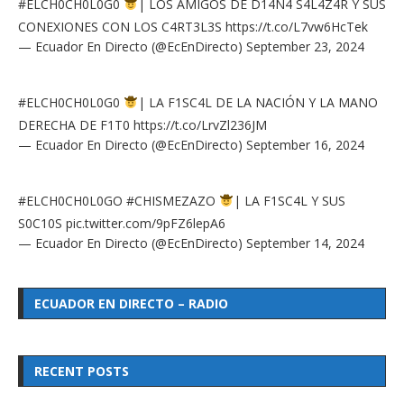
#ELCH0CH0L0G0
| LOS AMIGOS DE D14N4 S4L4Z4R Y SUS
CONEXIONES CON LOS C4RT3L3S
https://t.co/L7vw6HcTek
— Ecuador En Directo (@EcEnDirecto)
September 23, 2024
#ELCH0CH0L0G0
| LA F1SC4L DE LA NACIÓN Y LA MANO
DERECHA DE F1T0
https://t.co/LrvZl236JM
— Ecuador En Directo (@EcEnDirecto)
September 16, 2024
#ELCH0CH0L0GO
#CHISMEZAZO
| LA F1SC4L Y SUS
S0C10S
pic.twitter.com/9pFZ6lepA6
— Ecuador En Directo (@EcEnDirecto)
September 14, 2024
ECUADOR EN DIRECTO – RADIO
RECENT POSTS