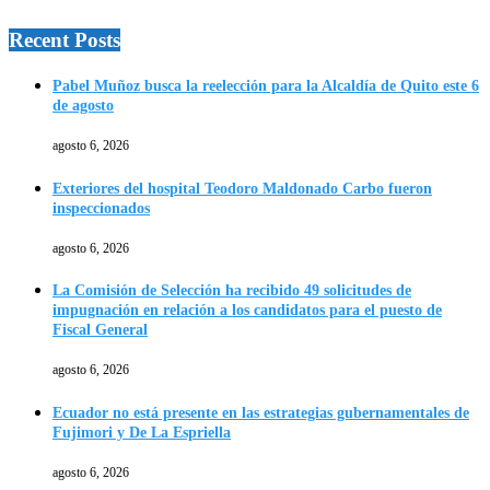
Recent Posts
Pabel Muñoz busca la reelección para la Alcaldía de Quito este 6
de agosto
agosto 6, 2026
Exteriores del hospital Teodoro Maldonado Carbo fueron
inspeccionados
agosto 6, 2026
La Comisión de Selección ha recibido 49 solicitudes de
impugnación en relación a los candidatos para el puesto de
Fiscal General
agosto 6, 2026
Ecuador no está presente en las estrategias gubernamentales de
Fujimori y De La Espriella
agosto 6, 2026