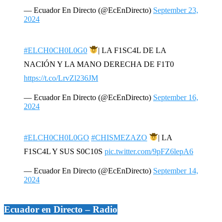
— Ecuador En Directo (@EcEnDirecto)
September 23,
2024
#ELCH0CH0L0G0
| LA F1SC4L DE LA
NACIÓN Y LA MANO DERECHA DE F1T0
https://t.co/LrvZl236JM
— Ecuador En Directo (@EcEnDirecto)
September 16,
2024
#ELCH0CH0L0GO
#CHISMEZAZO
| LA
F1SC4L Y SUS S0C10S
pic.twitter.com/9pFZ6lepA6
— Ecuador En Directo (@EcEnDirecto)
September 14,
2024
Ecuador en Directo – Radio