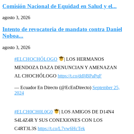
Comisión Nacional de Equidad en Salud y el...
agosto 3, 2026
Intento de revocatoria de mandato contra Daniel
Noboa...
agosto 3, 2026
#ELCHOCHÓLOGO
| LOS HERMANOS
MENDOZA DAZA DENUNCIAN Y AMENAZAN
AL CHOCHÓLOGO
https://t.co/ddIjBPaPqF
— Ecuador En Directo (@EcEnDirecto)
September 25,
2024
#ELCH0CH0L0G0
| LOS AMIGOS DE D14N4
S4L4Z4R Y SUS CONEXIONES CON LOS
C4RT3L3S
https://t.co/L7vw6HcTek