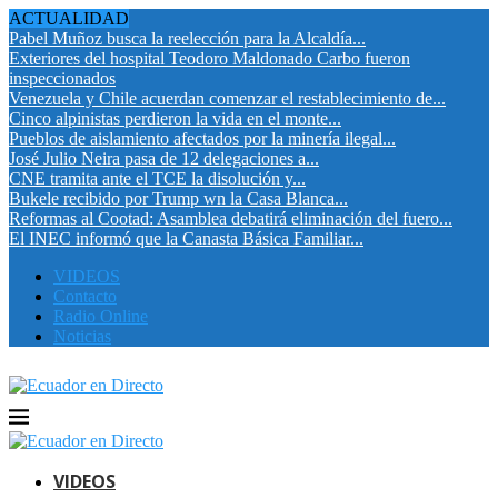
ACTUALIDAD
Pabel Muñoz busca la reelección para la Alcaldía...
Exteriores del hospital Teodoro Maldonado Carbo fueron
inspeccionados
Venezuela y Chile acuerdan comenzar el restablecimiento de...
Cinco alpinistas perdieron la vida en el monte...
Pueblos de aislamiento afectados por la minería ilegal...
José Julio Neira pasa de 12 delegaciones a...
CNE tramita ante el TCE la disolución y...
Bukele recibido por Trump wn la Casa Blanca...
Reformas al Cootad: Asamblea debatirá eliminación del fuero...
El INEC informó que la Canasta Básica Familiar...
VIDEOS
Contacto
Radio Online
Noticias
VIDEOS