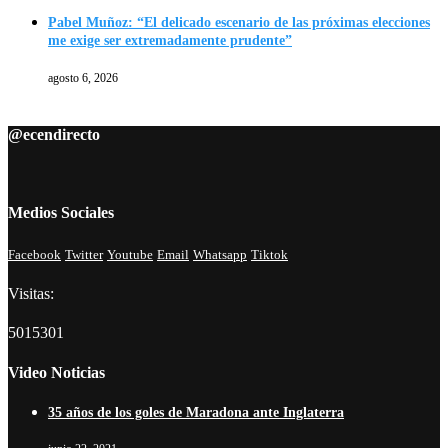
Pabel Muñoz: “El delicado escenario de las próximas elecciones
me exige ser extremadamente prudente”
agosto 6, 2026
@ecendirecto
Medios Sociales
Facebook
Twitter
Youtube
Email
Whatsapp
Tiktok
Visitas:
5015301
Video Noticias
35 años de los goles de Maradona ante Inglaterra