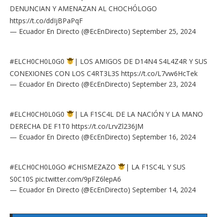
DENUNCIAN Y AMENAZAN AL CHOCHÓLOGO
https://t.co/ddIjBPaPqF
— Ecuador En Directo (@EcEnDirecto)
September 25, 2024
#ELCH0CH0L0G0
| LOS AMIGOS DE D14N4 S4L4Z4R Y SUS
CONEXIONES CON LOS C4RT3L3S
https://t.co/L7vw6HcTek
— Ecuador En Directo (@EcEnDirecto)
September 23, 2024
#ELCH0CH0L0G0
| LA F1SC4L DE LA NACIÓN Y LA MANO
DERECHA DE F1T0
https://t.co/LrvZl236JM
— Ecuador En Directo (@EcEnDirecto)
September 16, 2024
#ELCH0CH0L0GO
#CHISMEZAZO
| LA F1SC4L Y SUS
S0C10S
pic.twitter.com/9pFZ6lepA6
— Ecuador En Directo (@EcEnDirecto)
September 14, 2024