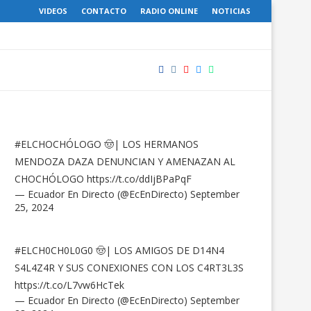
VIDEOS
CONTACTO
RADIO ONLINE
NOTICIAS
#ELCHOCHÓLOGO
🤠| LOS HERMANOS
MENDOZA DAZA DENUNCIAN Y AMENAZAN AL
CHOCHÓLOGO
https://t.co/ddIjBPaPqF
— Ecuador En Directo (@EcEnDirecto)
September
25, 2024
#ELCH0CH0L0G0
🤠| LOS AMIGOS DE D14N4
S4L4Z4R Y SUS CONEXIONES CON LOS C4RT3L3S
https://t.co/L7vw6HcTek
— Ecuador En Directo (@EcEnDirecto)
September