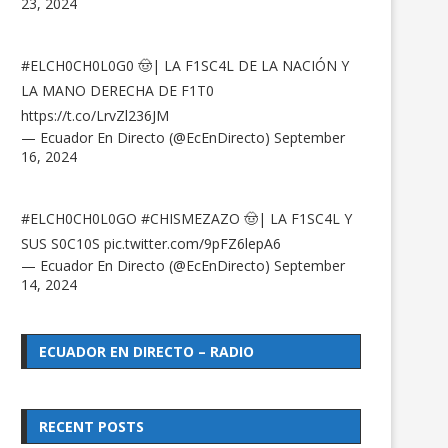
23, 2024
#ELCH0CH0L0G0
🤠| LA F1SC4L DE LA NACIÓN Y
LA MANO DERECHA DE F1T0
https://t.co/LrvZl236JM
— Ecuador En Directo (@EcEnDirecto)
September
16, 2024
#ELCH0CH0L0GO
#CHISMEZAZO
🤠| LA F1SC4L Y
SUS S0C10S
pic.twitter.com/9pFZ6lepA6
— Ecuador En Directo (@EcEnDirecto)
September
14, 2024
ECUADOR EN DIRECTO – RADIO
RECENT POSTS