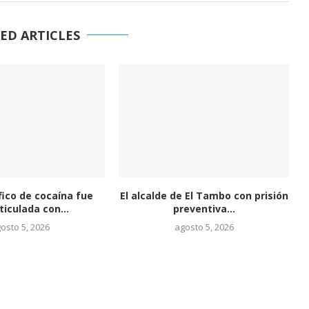
ED ARTICLES
fico de cocaína fue
El alcalde de El Tambo con prisión
ticulada con...
preventiva...
osto 5, 2026
agosto 5, 2026