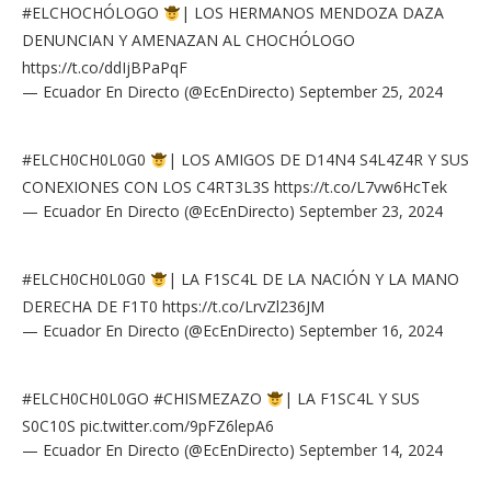
#ELCHOCHÓLOGO
| LOS HERMANOS MENDOZA DAZA
DENUNCIAN Y AMENAZAN AL CHOCHÓLOGO
https://t.co/ddIjBPaPqF
— Ecuador En Directo (@EcEnDirecto)
September 25, 2024
#ELCH0CH0L0G0
| LOS AMIGOS DE D14N4 S4L4Z4R Y SUS
CONEXIONES CON LOS C4RT3L3S
https://t.co/L7vw6HcTek
— Ecuador En Directo (@EcEnDirecto)
September 23, 2024
#ELCH0CH0L0G0
| LA F1SC4L DE LA NACIÓN Y LA MANO
DERECHA DE F1T0
https://t.co/LrvZl236JM
— Ecuador En Directo (@EcEnDirecto)
September 16, 2024
#ELCH0CH0L0GO
#CHISMEZAZO
| LA F1SC4L Y SUS
S0C10S
pic.twitter.com/9pFZ6lepA6
— Ecuador En Directo (@EcEnDirecto)
September 14, 2024