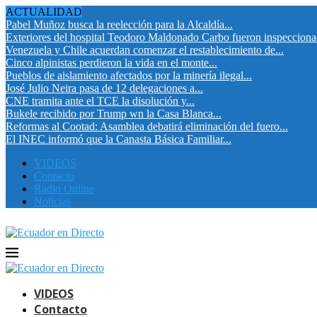
ACTUALIDAD
Pabel Muñoz busca la reelección para la Alcaldía...
Exteriores del hospital Teodoro Maldonado Carbo fueron inspeccion
Venezuela y Chile acuerdan comenzar el restablecimiento de...
Cinco alpinistas perdieron la vida en el monte...
Pueblos de aislamiento afectados por la minería ilegal...
José Julio Neira pasa de 12 delegaciones a...
CNE tramita ante el TCE la disolución y...
Bukele recibido por Trump wn la Casa Blanca...
Reformas al Cootad: Asamblea debatirá eliminación del fuero...
El INEC informó que la Canasta Básica Familiar...
VIDEOS
Contacto
Radio Online
Noticias
VIDEOS
Contacto