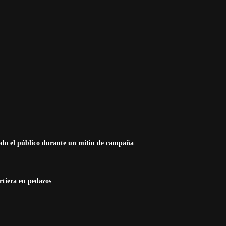
odo el público durante un mitin de campaña
rtiera en pedazos