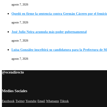
agosto 7, 2026
Quedó en firme la sentencia contra Germán Cáceres por el femici
agosto 7, 2026
José Julio Neira acumula más poder gubernamental
agosto 7, 2026
Luisa González inscribirá su candidatura para la Prefectura de 
agosto 7, 2026
@ecendirecto
Medios Sociales
Facebook
Twitter
Youtube
Email
Whatsapp
Tiktok