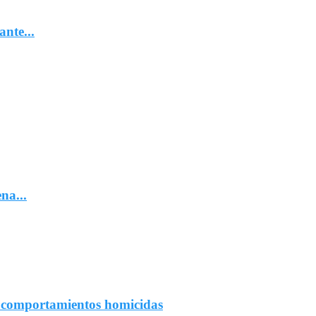
nte...
na...
r comportamientos homicidas