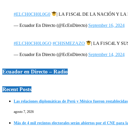
#ELCH0CH0L0G0
| LA F1SC4L DE LA NACIÓN Y 
— Ecuador En Directo (@EcEnDirecto)
September 16, 2024
#ELCH0CH0L0GO
#CHISMEZAZO
| LA F1SC4L Y S
— Ecuador En Directo (@EcEnDirecto)
September 14, 2024
Ecuador en Directo – Radio
Recent Posts
Las relaciones diplomáticas de Perú y México fueron restablecidas
agosto 7, 2026
Más de 4 mil recintos electorales serán abiertos por el CNE para l