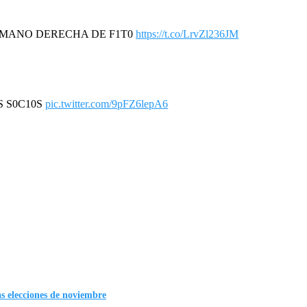
LA MANO DERECHA DE F1T0
https://t.co/LrvZl236JM
US S0C10S
pic.twitter.com/9pFZ6lepA6
as elecciones de noviembre