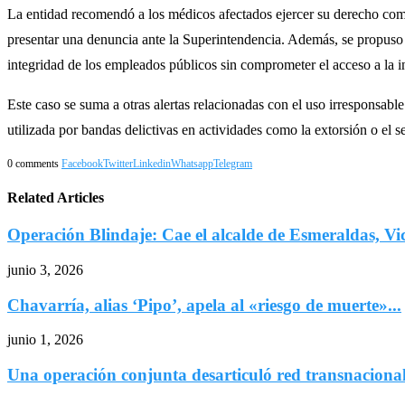
La entidad recomendó a los médicos afectados ejercer su derecho como 
presentar una denuncia ante la Superintendencia. Además, se propuso 
integridad de los empleados públicos sin comprometer el acceso a la 
Este caso se suma a otras alertas relacionadas con el uso irresponsable
utilizada por bandas delictivas en actividades como la extorsión o el s
0 comments
Facebook
Twitter
Linkedin
Whatsapp
Telegram
Related Articles
Operación Blindaje: Cae el alcalde de Esmeraldas, Vic
junio 3, 2026
Chavarría, alias ‘Pipo’, apela al «riesgo de muerte»...
junio 1, 2026
Una operación conjunta desarticuló red transnacional 