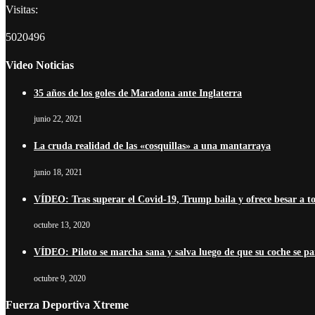
Visitas:
5020496
Video Noticias
35 años de los goles de Maradona ante Inglaterra
junio 22, 2021
La cruda realidad de las «cosquillas» a una mantarraya
junio 18, 2021
VÍDEO: Tras superar el Covid-19, Trump baila y ofrece besar a t
octubre 13, 2020
VÍDEO: Piloto se marcha sana y salva luego de que su coche se pa
octubre 9, 2020
Fuerza Deportiva Xtreme