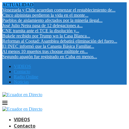
ACTUALIDAD
Venezuela y Chile acuerdan comenzar el restablecimiento de...
Cinco alpinistas perdieron la vida en el monte...
Pueblos de aislamiento afectados por la minería ilegal...
José Julio Neira pasa de 12 delegaciones a...
CNE tramita ante el TCE la disolución y...
Bukele recibido por Trump wn la Casa Blanca...
Reformas al Cootad: Asamblea debatirá eliminación del fuero...
El INEC informó que la Canasta Básica Familiar...
Al menos 10 muertos tras choque múltiple en...
Segundo apagón fue registrado en Cuba en menos...
VIDEOS
Contacto
Radio Online
Noticias
VIDEOS
Contacto