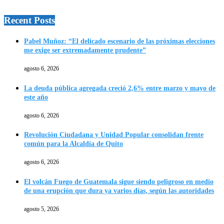
Recent Posts
Pabel Muñoz: “El delicado escenario de las próximas elecciones
me exige ser extremadamente prudente”
agosto 6, 2026
La deuda pública agregada creció 2,6% entre marzo y mayo de
este año
agosto 6, 2026
Revolución Ciudadana y Unidad Popular consolidan frente
común para la Alcaldía de Quito
agosto 6, 2026
El volcán Fuego de Guatemala sigue siendo peligroso en medio
de una erupción que dura ya varios días, según las autoridades
agosto 5, 2026