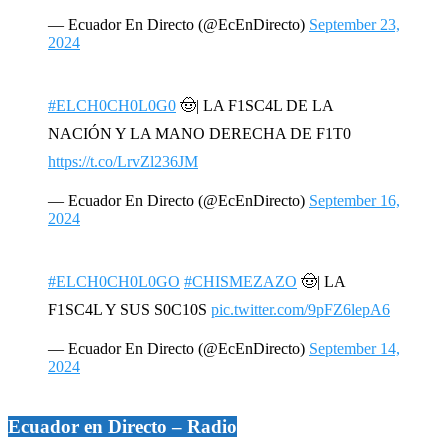
— Ecuador En Directo (@EcEnDirecto)
September 23,
2024
#ELCH0CH0L0G0
🤠| LA F1SC4L DE LA
NACIÓN Y LA MANO DERECHA DE F1T0
https://t.co/LrvZl236JM
— Ecuador En Directo (@EcEnDirecto)
September 16,
2024
#ELCH0CH0L0GO
#CHISMEZAZO
🤠| LA
F1SC4L Y SUS S0C10S
pic.twitter.com/9pFZ6lepA6
— Ecuador En Directo (@EcEnDirecto)
September 14,
2024
Ecuador en Directo – Radio