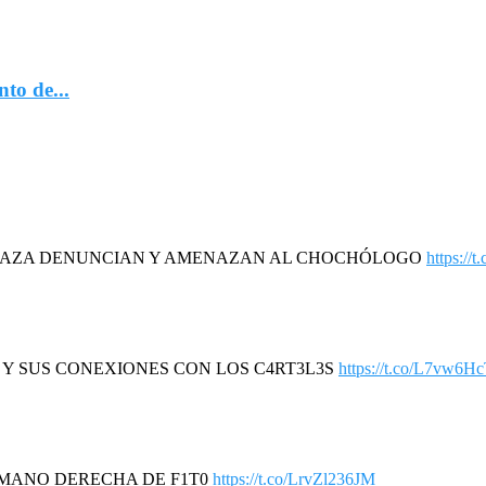
to de...
DAZA DENUNCIAN Y AMENAZAN AL CHOCHÓLOGO
https://
R Y SUS CONEXIONES CON LOS C4RT3L3S
https://t.co/L7vw6H
A MANO DERECHA DE F1T0
https://t.co/LrvZl236JM