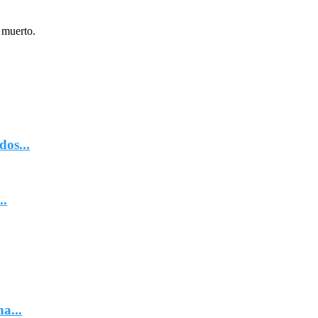
 muerto.
dos...
..
a...