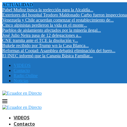
ACTUALIDAD
Pabel Muñoz busca la reelección para la Alcaldía...
Exteriores del hospital Teodoro Maldonado Carbo fueron inspeccion
Venezuela y Chile acuerdan comenzar el restablecimiento de...
Cinco alpinistas perdieron la vida en el monte...
Pueblos de aislamiento afectados por la minería ilegal...
José Julio Neira pasa de 12 delegaciones a...
CNE tramita ante el TCE la disolución y...
Bukele recibido por Trump wn la Casa Blanca...
Reformas al Cootad: Asamblea debatirá eliminación del fuero...
El INEC informó que la Canasta Básica Familiar...
VIDEOS
Contacto
Radio Online
Noticias
VIDEOS
Contacto