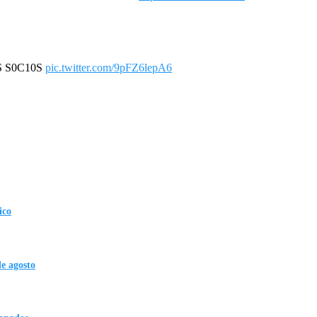
S S0C10S
pic.twitter.com/9pFZ6lepA6
ico
de agosto