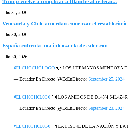
Trump vuelve a complicar a Blanche al reiterar...
julio 31, 2026
Venezuela y Chile acuerdan comenzar el restablecimien
julio 30, 2026
España enfrenta una intensa ola de calor con...
julio 30, 2026
#ELCHOCHÓLOGO
🤠| LOS HERMANOS MENDOZA 
— Ecuador En Directo (@EcEnDirecto)
September 25, 2024
#ELCH0CH0L0G0
🤠| LOS AMIGOS DE D14N4 S4L4Z4
— Ecuador En Directo (@EcEnDirecto)
September 23, 2024
#ELCH0CH0L0G0
🤠| LA F1SC4L DE LA NACIÓN Y L