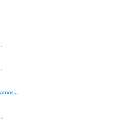
.
.
amos...
..