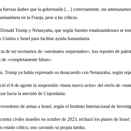
 fuerzas árabes que la gobernarán […] correctamente, sin amenazarnos, 
umanitaria en la Franja, pese a las críticas.
tre Donald Trump y Netanyahu, que según fuentes estadounidenses se tor
nidos e Israel para facilitar ayuda humanitaria.
ia de ser escenarios de «asesinatos orquestados», tras reportes de pales
s de «completamente falsas».
Irán, Trump ya había expresado su desacuerdo con Netanyahu, según repo
ció el 8 de agosto la suspensión «hasta nuevo aviso» del envío de «mate
zar hacia la anexión de Cisjordania.
eedores de armas a Israel, según el Instituto Internacional de Investi
ontra civiles israelíes en octubre de 2023, rechazó los planes de Israel
n estado crítico, uno cavando su propia tumba.