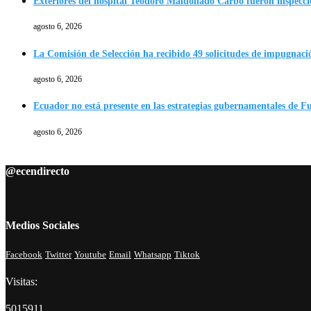
Exteriores del hospital Teodoro Maldonado Carbo fueron inspecc
agosto 6, 2026
La Comisión de Selección ha recibido 49 solicitudes de impugnació
agosto 6, 2026
Ecuador no está presente en las estrategias gubernamentales de F
agosto 6, 2026
@ecendirecto
Medios Sociales
Facebook
Twitter
Youtube
Email
Whatsapp
Tiktok
Visitas:
5015911