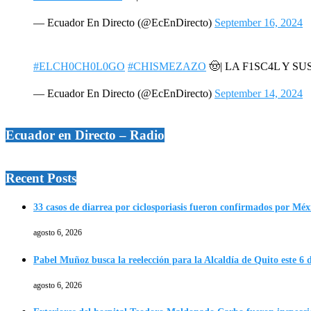
— Ecuador En Directo (@EcEnDirecto)
September 16, 2024
#ELCH0CH0L0GO
#CHISMEZAZO
🤠| LA F1SC4L Y SU
— Ecuador En Directo (@EcEnDirecto)
September 14, 2024
Ecuador en Directo – Radio
Recent Posts
33 casos de diarrea por ciclosporiasis fueron confirmados por Méx
agosto 6, 2026
Pabel Muñoz busca la reelección para la Alcaldía de Quito este 6 
agosto 6, 2026