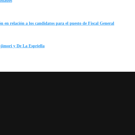
ionados
n en relación a los candidatos para el puesto de Fiscal General
ujimori y De La Espriella