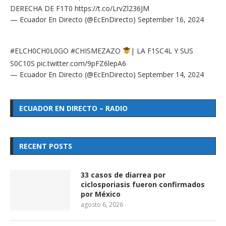
DERECHA DE F1T0
https://t.co/LrvZl236JM
— Ecuador En Directo (@EcEnDirecto)
September 16, 2024
#ELCH0CH0L0GO
#CHISMEZAZO
| LA F1SC4L Y SUS
S0C10S
pic.twitter.com/9pFZ6lepA6
— Ecuador En Directo (@EcEnDirecto)
September 14, 2024
ECUADOR EN DIRECTO – RADIO
RECENT POSTS
33 casos de diarrea por
ciclosporiasis fueron confirmados
por México
agosto 6, 2026