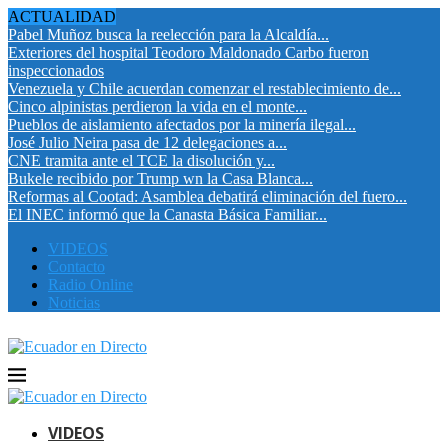
ACTUALIDAD
Pabel Muñoz busca la reelección para la Alcaldía...
Exteriores del hospital Teodoro Maldonado Carbo fueron
inspeccionados
Venezuela y Chile acuerdan comenzar el restablecimiento de...
Cinco alpinistas perdieron la vida en el monte...
Pueblos de aislamiento afectados por la minería ilegal...
José Julio Neira pasa de 12 delegaciones a...
CNE tramita ante el TCE la disolución y...
Bukele recibido por Trump wn la Casa Blanca...
Reformas al Cootad: Asamblea debatirá eliminación del fuero...
El INEC informó que la Canasta Básica Familiar...
VIDEOS
Contacto
Radio Online
Noticias
VIDEOS