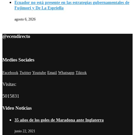
Ecuador no está presente en las estrategias gubernamentales de
Fujimori y De La Espriella
agosto 6, 2026
@ecendirecto
Medios Sociales
Facebook
Twitter
Youtube
Email
Whatsapp
Tiktok
Visitas:
5015831
Video Noticias
35 años de los goles de Maradona ante Inglaterra
junio 22, 2021