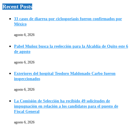
Recent Posts
33 casos de diarrea por ciclosporiasis fueron confirmados por
México
agosto 6, 2026
Pabel Muñoz busca la reelección para la Alcaldía de Quito este 6
de agosto
agosto 6, 2026
Exteriores del hospital Teodoro Maldonado Carbo fueron
inspeccionados
agosto 6, 2026
La Comisión de Selección ha recibido 49 solicitudes de
impugnación en relación a los candidatos para el puesto de
Fiscal General
agosto 6, 2026