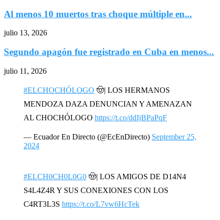
Al menos 10 muertos tras choque múltiple en...
julio 13, 2026
Segundo apagón fue registrado en Cuba en menos...
julio 11, 2026
#ELCHOCHÓLOGO
🤠| LOS HERMANOS
MENDOZA DAZA DENUNCIAN Y AMENAZAN
AL CHOCHÓLOGO
https://t.co/ddIjBPaPqF
— Ecuador En Directo (@EcEnDirecto)
September 25,
2024
#ELCH0CH0L0G0
🤠| LOS AMIGOS DE D14N4
S4L4Z4R Y SUS CONEXIONES CON LOS
C4RT3L3S
https://t.co/L7vw6HcTek