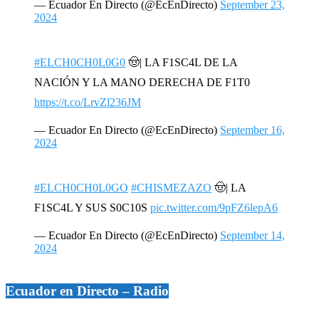
— Ecuador En Directo (@EcEnDirecto)
September 23,
2024
#ELCH0CH0L0G0
🤠| LA F1SC4L DE LA
NACIÓN Y LA MANO DERECHA DE F1T0
https://t.co/LrvZl236JM
— Ecuador En Directo (@EcEnDirecto)
September 16,
2024
#ELCH0CH0L0GO
#CHISMEZAZO
🤠| LA
F1SC4L Y SUS S0C10S
pic.twitter.com/9pFZ6lepA6
— Ecuador En Directo (@EcEnDirecto)
September 14,
2024
Ecuador en Directo – Radio