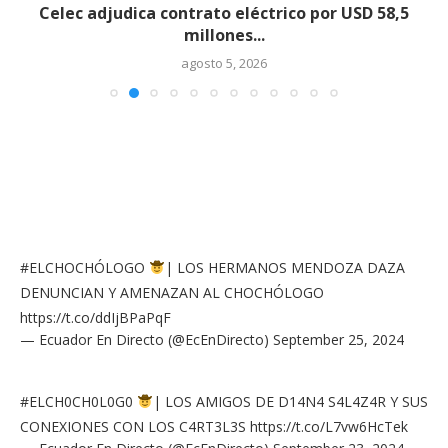
Celec adjudica contrato eléctrico por USD 58,5
millones...
agosto 5, 2026
#ELCHOCHÓLOGO
| LOS HERMANOS MENDOZA DAZA
DENUNCIAN Y AMENAZAN AL CHOCHÓLOGO
https://t.co/ddIjBPaPqF
— Ecuador En Directo (@EcEnDirecto)
September 25, 2024
#ELCH0CH0L0G0
| LOS AMIGOS DE D14N4 S4L4Z4R Y SUS
CONEXIONES CON LOS C4RT3L3S
https://t.co/L7vw6HcTek