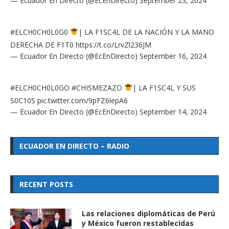
— Ecuador En Directo (@EcEnDirecto)
September 23, 2024
#ELCH0CH0L0G0
| LA F1SC4L DE LA NACIÓN Y LA MANO
DERECHA DE F1T0
https://t.co/LrvZl236JM
— Ecuador En Directo (@EcEnDirecto)
September 16, 2024
#ELCH0CH0L0GO
#CHISMEZAZO
| LA F1SC4L Y SUS
S0C10S
pic.twitter.com/9pFZ6lepA6
— Ecuador En Directo (@EcEnDirecto)
September 14, 2024
ECUADOR EN DIRECTO – RADIO
RECENT POSTS
Las relaciones diplomáticas de Perú
y México fueron restablecidas