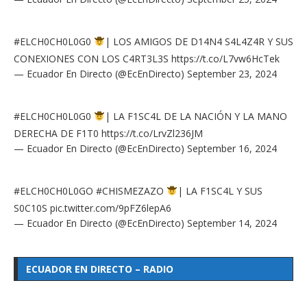
#ELCH0CH0L0G0
| LOS AMIGOS DE D14N4 S4L4Z4R Y SUS
CONEXIONES CON LOS C4RT3L3S
https://t.co/L7vw6HcTek
— Ecuador En Directo (@EcEnDirecto)
September 23, 2024
#ELCH0CH0L0G0
| LA F1SC4L DE LA NACIÓN Y LA MANO
DERECHA DE F1T0
https://t.co/LrvZl236JM
— Ecuador En Directo (@EcEnDirecto)
September 16, 2024
#ELCH0CH0L0GO
#CHISMEZAZO
| LA F1SC4L Y SUS
S0C10S
pic.twitter.com/9pFZ6lepA6
— Ecuador En Directo (@EcEnDirecto)
September 14, 2024
ECUADOR EN DIRECTO – RADIO