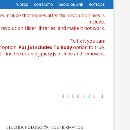
VIDEOS
CONTACTO
RADIO ONLINE
NOTICIAS
ry include that comes after the revolution files js
include.
revolution slider libraries, and make it not work.
To fix it you can:
t option:
Put JS Includes To Body
option to true.
 Find the double jquery.js include and remove it.
#ELCHOCHÓLOGO
🤠| LOS HERMANOS