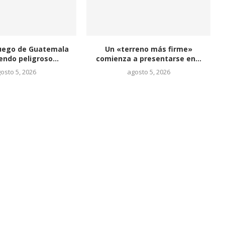
Fuego de Guatemala
Un «terreno más firme»
endo peligroso...
comienza a presentarse en...
osto 5, 2026
agosto 5, 2026