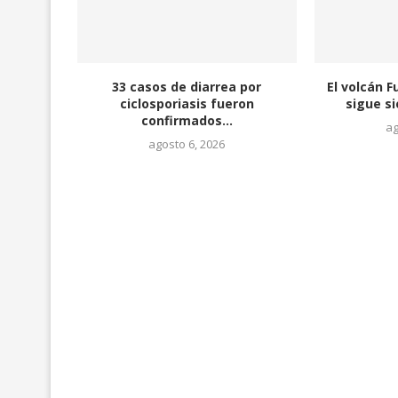
33 casos de diarrea por
El volcán 
ciclosporiasis fueron
sigue si
confirmados...
ag
agosto 6, 2026