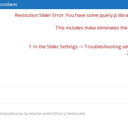
CCIÓN PARA LA ALCALDÍA...
Revolution Slider Error: You have some jquery.js libra
This includes make eliminates the 
1. In the Slider Settings -> Troubleshooting se
2.
xtraordinaria» la relación entre EEUU y Venezuela