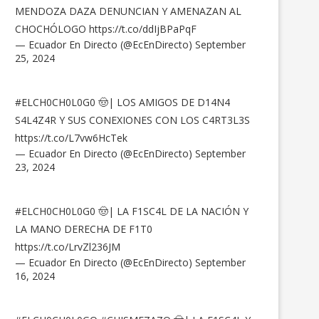
MENDOZA DAZA DENUNCIAN Y AMENAZAN AL
CHOCHÓLOGO
https://t.co/ddIjBPaPqF
— Ecuador En Directo (@EcEnDirecto)
September
25, 2024
#ELCH0CH0L0G0
🤠| LOS AMIGOS DE D14N4
S4L4Z4R Y SUS CONEXIONES CON LOS C4RT3L3S
https://t.co/L7vw6HcTek
— Ecuador En Directo (@EcEnDirecto)
September
23, 2024
#ELCH0CH0L0G0
🤠| LA F1SC4L DE LA NACIÓN Y
LA MANO DERECHA DE F1T0
https://t.co/LrvZl236JM
— Ecuador En Directo (@EcEnDirecto)
September
16, 2024