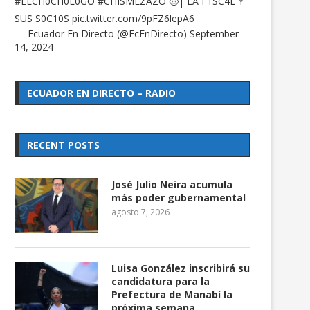
#ELCH0CH0L0GO
#CHISMEZAZO
🤠| LA F1SC4L Y
SUS S0C10S
pic.twitter.com/9pFZ6lepA6
— Ecuador En Directo (@EcEnDirecto)
September
14, 2024
ECUADOR EN DIRECTO – RADIO
RECENT POSTS
José Julio Neira acumula
más poder gubernamental
agosto 7, 2026
Luisa González inscribirá su
candidatura para la
Prefectura de Manabí la
próxima semana