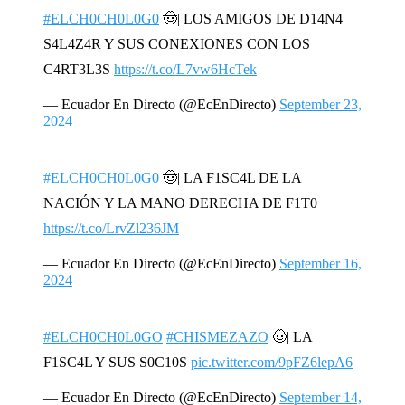
#ELCH0CH0L0G0
🤠| LOS AMIGOS DE D14N4
S4L4Z4R Y SUS CONEXIONES CON LOS
C4RT3L3S
https://t.co/L7vw6HcTek
— Ecuador En Directo (@EcEnDirecto)
September 23,
2024
#ELCH0CH0L0G0
🤠| LA F1SC4L DE LA
NACIÓN Y LA MANO DERECHA DE F1T0
https://t.co/LrvZl236JM
— Ecuador En Directo (@EcEnDirecto)
September 16,
2024
#ELCH0CH0L0GO
#CHISMEZAZO
🤠| LA
F1SC4L Y SUS S0C10S
pic.twitter.com/9pFZ6lepA6
— Ecuador En Directo (@EcEnDirecto)
September 14,