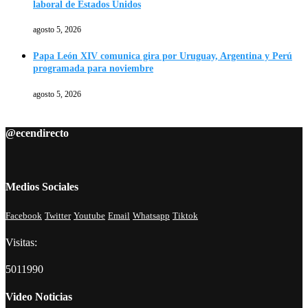
laboral de Estados Unidos
agosto 5, 2026
Papa León XIV comunica gira por Uruguay, Argentina y Perú
programada para noviembre
agosto 5, 2026
@ecendirecto
Medios Sociales
Facebook
Twitter
Youtube
Email
Whatsapp
Tiktok
Visitas:
5011990
Video Noticias