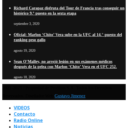
Richard Carapaz disfruta del Tour de Francia tras conseguir un
histórico 9.º puesto en la sexta etapa
septiembre 3, 2020
Oficial: Marlon ‘Chito’ Vera sube en la UFC al 14.° puesto del
ranking peso gallo
agosto 19, 2020
Sean O’Malley, no arrojó lesión en sus exámenes médicos
después de la pelea con Marlon ‘Chito’ Vera en el UFC 252.
agosto 18, 2020
2021-2025 / Propiedad de Profilms S.A. Todos los Derechos
Reservados. Diseñador Web
Gustavo Jimenez
VIDEOS
Contacto
Radio Online
Noticias