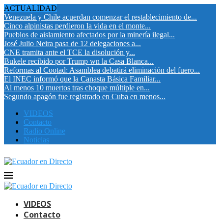
ACTUALIDAD
Venezuela y Chile acuerdan comenzar el restablecimiento de...
Cinco alpinistas perdieron la vida en el monte...
Pueblos de aislamiento afectados por la minería ilegal...
José Julio Neira pasa de 12 delegaciones a...
CNE tramita ante el TCE la disolución y...
Bukele recibido por Trump wn la Casa Blanca...
Reformas al Cootad: Asamblea debatirá eliminación del fuero...
El INEC informó que la Canasta Básica Familiar...
Al menos 10 muertos tras choque múltiple en...
Segundo apagón fue registrado en Cuba en menos...
VIDEOS
Contacto
Radio Online
Noticias
VIDEOS
Contacto