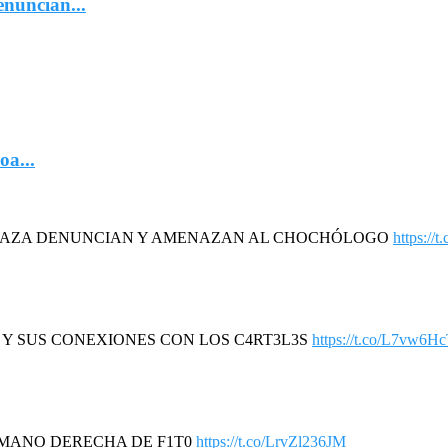
nuncian...
oa...
DAZA DENUNCIAN Y AMENAZAN AL CHOCHÓLOGO
https://
R Y SUS CONEXIONES CON LOS C4RT3L3S
https://t.co/L7vw6H
A MANO DERECHA DE F1T0
https://t.co/LrvZl236JM