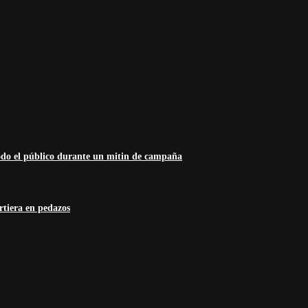
odo el público durante un mitin de campaña
rtiera en pedazos