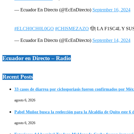
— Ecuador En Directo (@EcEnDirecto)
September 16, 2024
#ELCH0CH0L0GO
#CHISMEZAZO
🤠| LA F1SC4L Y SU
— Ecuador En Directo (@EcEnDirecto)
September 14, 2024
Ecuador en Directo – Radio
Recent Posts
33 casos de diarrea por ciclosporiasis fueron confirmados por Méx
agosto 6, 2026
Pabel Muñoz busca la reelección para la Alcaldía de Quito este 6 
agosto 6, 2026