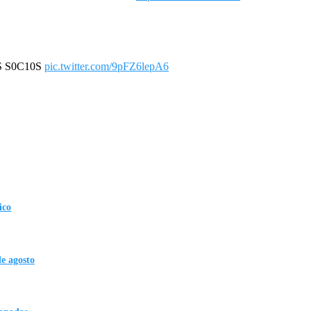
S S0C10S
pic.twitter.com/9pFZ6lepA6
ico
de agosto