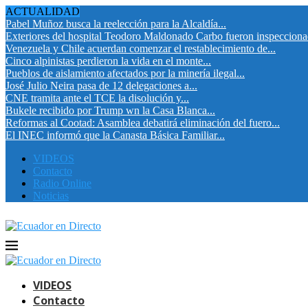
ACTUALIDAD
Pabel Muñoz busca la reelección para la Alcaldía...
Exteriores del hospital Teodoro Maldonado Carbo fueron inspeccion
Venezuela y Chile acuerdan comenzar el restablecimiento de...
Cinco alpinistas perdieron la vida en el monte...
Pueblos de aislamiento afectados por la minería ilegal...
José Julio Neira pasa de 12 delegaciones a...
CNE tramita ante el TCE la disolución y...
Bukele recibido por Trump wn la Casa Blanca...
Reformas al Cootad: Asamblea debatirá eliminación del fuero...
El INEC informó que la Canasta Básica Familiar...
VIDEOS
Contacto
Radio Online
Noticias
VIDEOS
Contacto