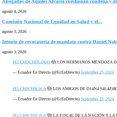
Abogados de Aquiles Alvarez cuestionan condena y de
agosto 4, 2026
Comisión Nacional de Equidad en Salud y el...
agosto 3, 2026
Intento de revocatoria de mandato contra Daniel Nob
agosto 3, 2026
#ELCHOCHÓLOGO
🤠| LOS HERMANOS MENDOZA 
— Ecuador En Directo (@EcEnDirecto)
September 25, 2024
#ELCH0CH0L0G0
🤠| LOS AMIGOS DE D14N4 S4L4Z4
— Ecuador En Directo (@EcEnDirecto)
September 23, 2024
#ELCH0CH0L0G0
🤠| LA F1SC4L DE LA NACIÓN Y L