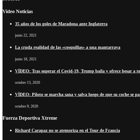
Video Noticias
35 años de los goles de Maradona ante Inglaterra
junio 22, 2021
La cruda realidad de las «cosquillas» a una mantarraya
junio 18, 2021
VÍDEO: Tras superar el Covid-19, Trump baila y ofrece besar a t
octubre 13, 2020
VÍDEO: Piloto se marcha sana y salva luego de que su coche se pa
octubre 9, 2020
Fuerza Deportiva Xtreme
Richard Carapaz no se atemoriza en el Tour de Francia