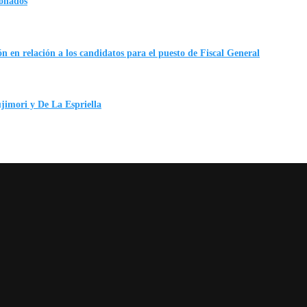
ionados
n en relación a los candidatos para el puesto de Fiscal General
ujimori y De La Espriella