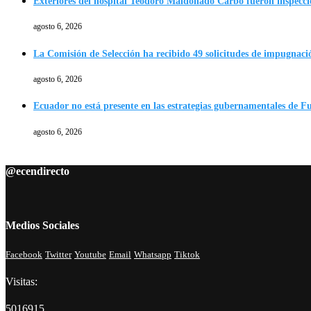
Exteriores del hospital Teodoro Maldonado Carbo fueron inspecc
agosto 6, 2026
La Comisión de Selección ha recibido 49 solicitudes de impugnació
agosto 6, 2026
Ecuador no está presente en las estrategias gubernamentales de F
agosto 6, 2026
@ecendirecto
Medios Sociales
Facebook
Twitter
Youtube
Email
Whatsapp
Tiktok
Visitas:
5016915