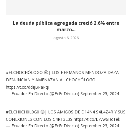
La deuda pública agregada creció 2,6% entre
marzo...
agosto 6, 2026
#ELCHOCHÓLOGO
🤠| LOS HERMANOS MENDOZA DAZA
DENUNCIAN Y AMENAZAN AL CHOCHÓLOGO
https://t.co/ddIjBPaPqF
— Ecuador En Directo (@EcEnDirecto)
September 25, 2024
#ELCH0CH0L0G0
🤠| LOS AMIGOS DE D14N4 S4L4Z4R Y SUS
CONEXIONES CON LOS C4RT3L3S
https://t.co/L7vw6HcTek
— Ecuador En Directo (@EcEnDirecto)
September 23, 2024