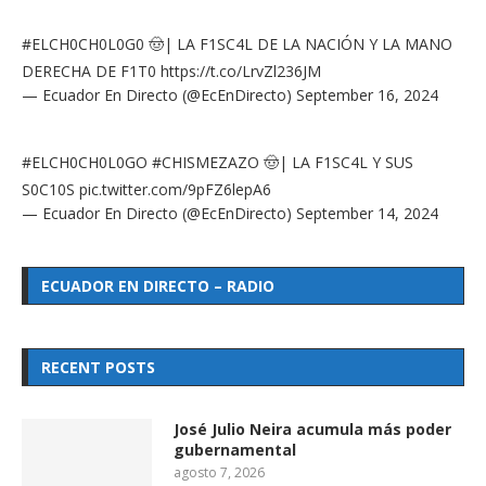
#ELCH0CH0L0G0
🤠| LA F1SC4L DE LA NACIÓN Y LA MANO
DERECHA DE F1T0
https://t.co/LrvZl236JM
— Ecuador En Directo (@EcEnDirecto)
September 16, 2024
#ELCH0CH0L0GO
#CHISMEZAZO
🤠| LA F1SC4L Y SUS
S0C10S
pic.twitter.com/9pFZ6lepA6
— Ecuador En Directo (@EcEnDirecto)
September 14, 2024
ECUADOR EN DIRECTO – RADIO
RECENT POSTS
José Julio Neira acumula más poder
gubernamental
agosto 7, 2026