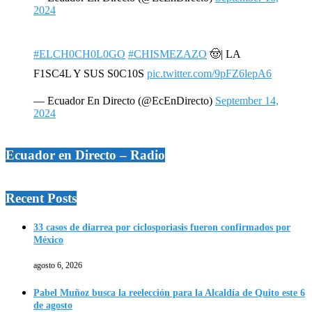
2024
#ELCH0CH0L0GO
#CHISMEZAZO
🤠| LA
F1SC4L Y SUS S0C10S
pic.twitter.com/9pFZ6lepA6
— Ecuador En Directo (@EcEnDirecto)
September 14,
2024
Ecuador en Directo – Radio
Recent Posts
33 casos de diarrea por ciclosporiasis fueron confirmados por
México
agosto 6, 2026
Pabel Muñoz busca la reelección para la Alcaldía de Quito este 6
de agosto