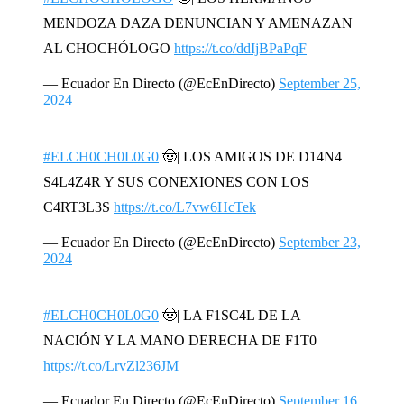
MENDOZA DAZA DENUNCIAN Y AMENAZAN
AL CHOCHÓLOGO
https://t.co/ddIjBPaPqF
— Ecuador En Directo (@EcEnDirecto)
September 25,
2024
#ELCH0CH0L0G0
🤠| LOS AMIGOS DE D14N4
S4L4Z4R Y SUS CONEXIONES CON LOS
C4RT3L3S
https://t.co/L7vw6HcTek
— Ecuador En Directo (@EcEnDirecto)
September 23,
2024
#ELCH0CH0L0G0
🤠| LA F1SC4L DE LA
NACIÓN Y LA MANO DERECHA DE F1T0
https://t.co/LrvZl236JM
— Ecuador En Directo (@EcEnDirecto)
September 16,