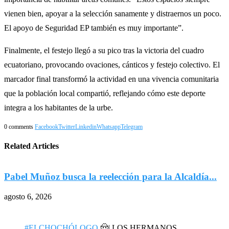
vienen bien, apoyar a la selección sanamente y distraernos un poco.
El apoyo de Seguridad EP también es muy importante”.
Finalmente, el festejo llegó a su pico tras la victoria del cuadro
ecuatoriano, provocando ovaciones, cánticos y festejo colectivo. El
marcador final transformó la actividad en una vivencia comunitaria
que la población local compartió, reflejando cómo este deporte
integra a los habitantes de la urbe.
0 comments
Facebook
Twitter
Linkedin
Whatsapp
Telegram
Related Articles
Pabel Muñoz busca la reelección para la Alcaldía...
agosto 6, 2026
a
#ELCHOCHÓLOGO
🤠| LOS HERMANOS