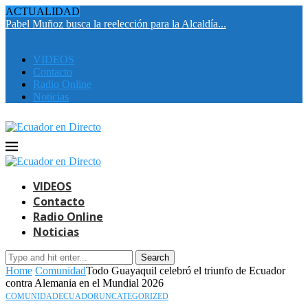
ACTUALIDAD
Pabel Muñoz busca la reelección para la Alcaldía...
E
i
VIDEOS
Contacto
Radio Online
Noticias
VIDEOS
Contacto
Radio Online
Noticias
Search
Home
Comunidad
Todo Guayaquil celebró el triunfo de Ecuador
contra Alemania en el Mundial 2026
COMUNIDAD
ECUADOR
UNCATEGORIZED