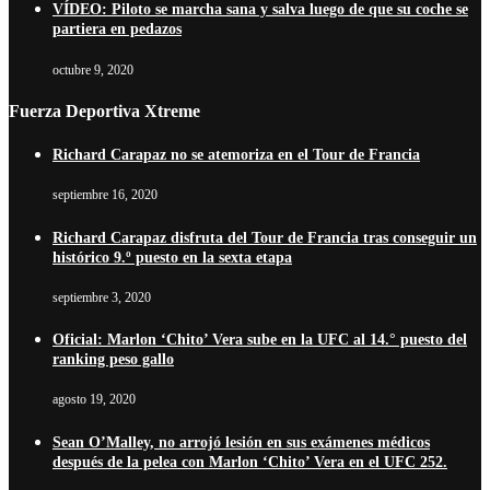
VÍDEO: Piloto se marcha sana y salva luego de que su coche se
partiera en pedazos
octubre 9, 2020
Fuerza Deportiva Xtreme
Richard Carapaz no se atemoriza en el Tour de Francia
septiembre 16, 2020
Richard Carapaz disfruta del Tour de Francia tras conseguir un
histórico 9.º puesto en la sexta etapa
septiembre 3, 2020
Oficial: Marlon ‘Chito’ Vera sube en la UFC al 14.° puesto del
ranking peso gallo
agosto 19, 2020
Sean O’Malley, no arrojó lesión en sus exámenes médicos
después de la pelea con Marlon ‘Chito’ Vera en el UFC 252.