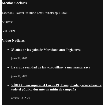
Medios Sociales
Facebook
Twitter
Youtube
Email
Whatsapp
Tiktok
Visitas:
5015809
Video Noticias
35 años de los goles de Maradona ante Inglaterra
junio 22, 2021
La cruda realidad de las «cosquillas» a una mantarraya
junio 18, 2021
VÍDEO: Tras superar el Covid-19, Trump baila y ofrece besar a
todo el público durante un mitin de campaña
octubre 13, 2020