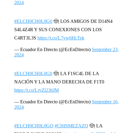
2024
#ELCH0CH0L0G0
🤠| LOS AMIGOS DE D14N4
S4L4Z4R Y SUS CONEXIONES CON LOS
C4RT3L3S
https://t.co/L7vw6HcTek
— Ecuador En Directo (@EcEnDirecto)
September 23,
2024
#ELCH0CH0L0G0
🤠| LA F1SC4L DE LA
NACIÓN Y LA MANO DERECHA DE F1T0
https://t.co/LrvZl236JM
— Ecuador En Directo (@EcEnDirecto)
September 16,
2024
#ELCH0CH0L0GO
#CHISMEZAZO
🤠| LA