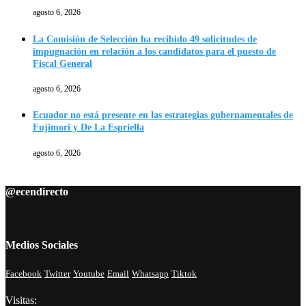
agosto 6, 2026
La Comisión de Selección ha recibido 49 solicitudes de
impugnación en relación a los candidatos para el puesto de
Fiscal General
agosto 6, 2026
Ecuador no está presente en las estrategias gubernamentales de
Fujimori y De La Espriella
agosto 6, 2026
@ecendirecto
Medios Sociales
Facebook
Twitter
Youtube
Email
Whatsapp
Tiktok
Visitas: