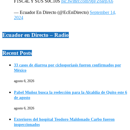
F1SC4L Y SUS S0C10S
pic.twitter.com/9pFZ6lepA6
— Ecuador En Directo (@EcEnDirecto)
September 14,
2024
Ecuador en Directo – Radio
Recent Posts
33 casos de diarrea por ciclosporiasis fueron confirmados por
México
agosto 6, 2026
Pabel Muñoz busca la reelección para la Alcaldía de Quito este 6
de agosto
agosto 6, 2026
Exteriores del hospital Teodoro Maldonado Carbo fueron
inspeccionados