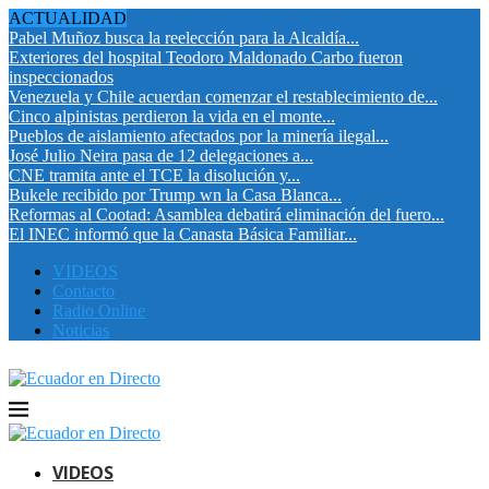
ACTUALIDAD
Pabel Muñoz busca la reelección para la Alcaldía...
Exteriores del hospital Teodoro Maldonado Carbo fueron
inspeccionados
Venezuela y Chile acuerdan comenzar el restablecimiento de...
Cinco alpinistas perdieron la vida en el monte...
Pueblos de aislamiento afectados por la minería ilegal...
José Julio Neira pasa de 12 delegaciones a...
CNE tramita ante el TCE la disolución y...
Bukele recibido por Trump wn la Casa Blanca...
Reformas al Cootad: Asamblea debatirá eliminación del fuero...
El INEC informó que la Canasta Básica Familiar...
VIDEOS
Contacto
Radio Online
Noticias
VIDEOS