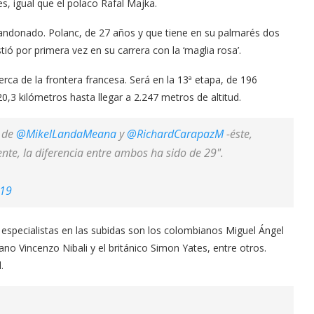
es, igual que el polaco Rafal Majka.
bandonado. Polanc, de 27 años y que tiene en su palmarés dos
ió por primera vez en su carrera con la ‘maglia rosa’.
erca de la frontera francesa. Será en la 13ª etapa, de 196
20,3 kilómetros hasta llegar a 2.247 metros de altitud.
s de
@MikelLandaMeana
y
@RichardCarapazM
-éste,
nte, la diferencia entre ambos ha sido de 29".
019
especialistas en las subidas son los colombianos Miguel Ángel
ano Vincenzo Nibali y el británico Simon Yates, entre otros.
.