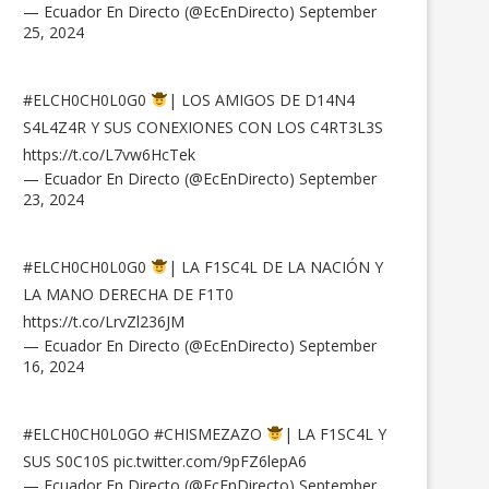
— Ecuador En Directo (@EcEnDirecto)
September
25, 2024
#ELCH0CH0L0G0
| LOS AMIGOS DE D14N4
S4L4Z4R Y SUS CONEXIONES CON LOS C4RT3L3S
https://t.co/L7vw6HcTek
— Ecuador En Directo (@EcEnDirecto)
September
23, 2024
#ELCH0CH0L0G0
| LA F1SC4L DE LA NACIÓN Y
LA MANO DERECHA DE F1T0
https://t.co/LrvZl236JM
— Ecuador En Directo (@EcEnDirecto)
September
16, 2024
#ELCH0CH0L0GO
#CHISMEZAZO
| LA F1SC4L Y
SUS S0C10S
pic.twitter.com/9pFZ6lepA6
— Ecuador En Directo (@EcEnDirecto)
September