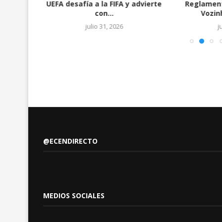
orea del
UEFA desafía a la FIFA y advierte
Reglament
..
con...
Vozinh
julio 31, 2026
j
@ECENDIRECTO
MEDIOS SOCIALES