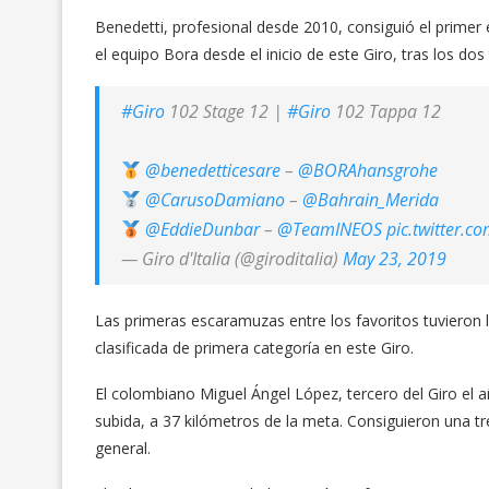
Benedetti, profesional desde 2010, consiguió el primer é
el equipo Bora desde el inicio de este Giro, tras los do
#Giro
102 Stage 12 |
#Giro
102 Tappa 12
@benedetticesare
–
@BORAhansgrohe
@CarusoDamiano
–
@Bahrain_Merida
@EddieDunbar
–
@TeamINEOS
pic.twitter.c
— Giro d'Italia (@giroditalia)
May 23, 2019
Las primeras escaramuzas entre los favoritos tuvieron lu
clasificada de primera categoría en este Giro.
El colombiano Miguel Ángel López, tercero del Giro el 
subida, a 37 kilómetros de la meta. Consiguieron una tr
general.