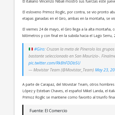
El italiano Vincenzo Nibali mostró sus fuerzas este juev
El esloveno Primoz Roglic, por contra, se vio pronto a
etapas ganadas en el Giro, ambas en la montaña, se vist
El viernes 24 de mayo, el Giro llega a la alta montaña, c
kilómetros y con final en la subida hacia el Lago Serru, 
#Giro
: Cruzan la meta de Pinerolo los grupo
bastante seleccionado en San Maurizio-. Finalme
pic.twitter.com/Rk8hFDDb5U
— Movistar Team (@Movistar_Team)
May 23, 2
A parte de Carapaz, del Movistar Team, otros hombres 
López y Esteban Chaves, el español Mikel Landa, el itali
Primoz Roglic se mantiene como favorito al triunfo final
Fuente: El Comercio