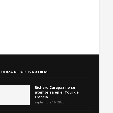
Richard Carapaz llevará el maillot
LigaPro 2026: Independie
de puntos en...
Valle domina el torneo
julio 24, 2026
julio 24, 2026
FUERZA DEPORTIVA XTREME
Richard Carapaz no se
atemoriza en el Tour de
Francia
septiembre 16, 2020