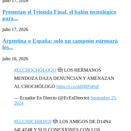
julio 17, 2026
Presentan el Trionda Final, el balón tecnológico
para...
julio 17, 2026
Argentina o España: solo un campeón estrenará
los...
julio 16, 2026
#ELCHOCHÓLOGO
🤠| LOS HERMANOS
MENDOZA DAZA DENUNCIAN Y AMENAZAN
AL CHOCHÓLOGO
https://t.co/ddIjBPaPqF
— Ecuador En Directo (@EcEnDirecto)
September 25,
2024
#ELCH0CH0L0G0
🤠| LOS AMIGOS DE D14N4
S4L4Z4R Y SUS CONEXIONES CON LOS