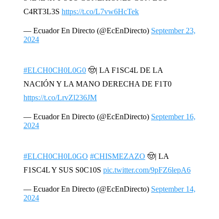
C4RT3L3S
https://t.co/L7vw6HcTek
— Ecuador En Directo (@EcEnDirecto)
September 23,
2024
#ELCH0CH0L0G0
🤠| LA F1SC4L DE LA
NACIÓN Y LA MANO DERECHA DE F1T0
https://t.co/LrvZl236JM
— Ecuador En Directo (@EcEnDirecto)
September 16,
2024
#ELCH0CH0L0GO
#CHISMEZAZO
🤠| LA
F1SC4L Y SUS S0C10S
pic.twitter.com/9pFZ6lepA6
— Ecuador En Directo (@EcEnDirecto)
September 14,
2024