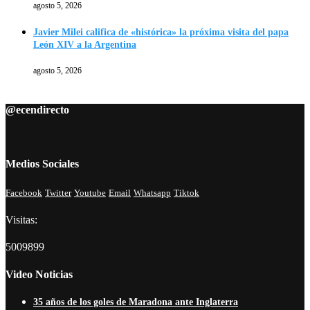
agosto 5, 2026
Javier Milei califica de «histórica» la próxima visita del papa
León XIV a la Argentina
agosto 5, 2026
@ecendirecto
Medios Sociales
Facebook
Twitter
Youtube
Email
Whatsapp
Tiktok
Visitas:
5009899
Video Noticias
35 años de los goles de Maradona ante Inglaterra