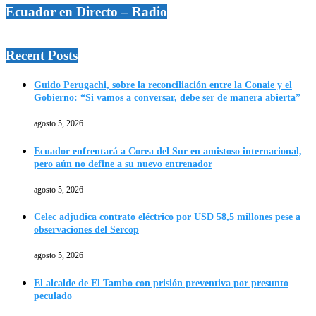
Ecuador en Directo – Radio
Recent Posts
Guido Perugachi, sobre la reconciliación entre la Conaie y el
Gobierno: “Si vamos a conversar, debe ser de manera abierta”
agosto 5, 2026
Ecuador enfrentará a Corea del Sur en amistoso internacional,
pero aún no define a su nuevo entrenador
agosto 5, 2026
Celec adjudica contrato eléctrico por USD 58,5 millones pese a
observaciones del Sercop
agosto 5, 2026
El alcalde de El Tambo con prisión preventiva por presunto
peculado