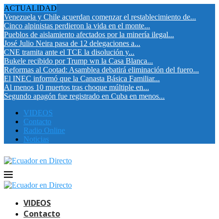
ACTUALIDAD
Venezuela y Chile acuerdan comenzar el restablecimiento de...
Cinco alpinistas perdieron la vida en el monte...
Pueblos de aislamiento afectados por la minería ilegal...
José Julio Neira pasa de 12 delegaciones a...
CNE tramita ante el TCE la disolución y...
Bukele recibido por Trump wn la Casa Blanca...
Reformas al Cootad: Asamblea debatirá eliminación del fuero...
El INEC informó que la Canasta Básica Familiar...
Al menos 10 muertos tras choque múltiple en...
Segundo apagón fue registrado en Cuba en menos...
VIDEOS
Contacto
Radio Online
Noticias
VIDEOS
Contacto