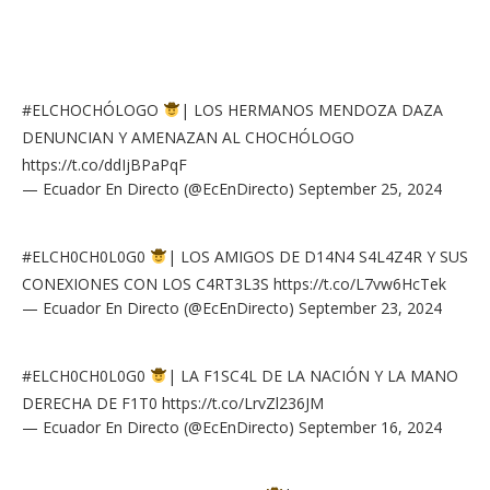
#ELCHOCHÓLOGO
| LOS HERMANOS MENDOZA DAZA
DENUNCIAN Y AMENAZAN AL CHOCHÓLOGO
https://t.co/ddIjBPaPqF
— Ecuador En Directo (@EcEnDirecto)
September 25, 2024
#ELCH0CH0L0G0
| LOS AMIGOS DE D14N4 S4L4Z4R Y SUS
CONEXIONES CON LOS C4RT3L3S
https://t.co/L7vw6HcTek
— Ecuador En Directo (@EcEnDirecto)
September 23, 2024
#ELCH0CH0L0G0
| LA F1SC4L DE LA NACIÓN Y LA MANO
DERECHA DE F1T0
https://t.co/LrvZl236JM
— Ecuador En Directo (@EcEnDirecto)
September 16, 2024