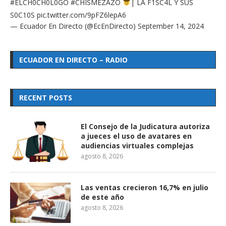
#ELCH0CH0L0GO
#CHISMEZAZO
| LA F1SC4L Y SUS
S0C10S
pic.twitter.com/9pFZ6lepA6
— Ecuador En Directo (@EcEnDirecto)
September 14, 2024
ECUADOR EN DIRECTO – RADIO
RECENT POSTS
El Consejo de la Judicatura autoriza
a jueces el uso de avatares en
audiencias virtuales complejas
agosto 8, 2026
Las ventas crecieron 16,7% en julio
de este año
agosto 8, 2026