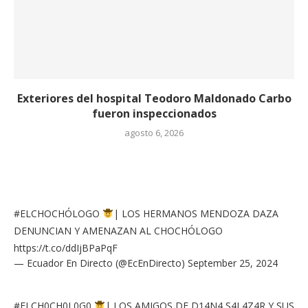
Exteriores del hospital Teodoro Maldonado Carbo
fueron inspeccionados
agosto 6, 2026
#ELCHOCHÓLOGO
| LOS HERMANOS MENDOZA DAZA
DENUNCIAN Y AMENAZAN AL CHOCHÓLOGO
https://t.co/ddIjBPaPqF
— Ecuador En Directo (@EcEnDirecto)
September 25, 2024
#ELCH0CH0L0G0
| LOS AMIGOS DE D14N4 S4L4Z4R Y SUS