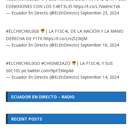
CONEXIONES CON LOS C4RT3L3S
https://t.co/L7vw6HcTek
— Ecuador En Directo (@EcEnDirecto)
September 23, 2024
#ELCH0CH0L0G0
| LA F1SC4L DE LA NACIÓN Y LA MANO
DERECHA DE F1T0
https://t.co/LrvZl236JM
— Ecuador En Directo (@EcEnDirecto)
September 16, 2024
#ELCH0CH0L0GO
#CHISMEZAZO
| LA F1SC4L Y SUS
S0C10S
pic.twitter.com/9pFZ6lepA6
— Ecuador En Directo (@EcEnDirecto)
September 14, 2024
ECUADOR EN DIRECTO – RADIO
RECENT POSTS