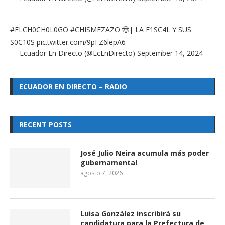
#ELCH0CH0L0GO
#CHISMEZAZO
🤠| LA F1SC4L Y SUS
S0C10S
pic.twitter.com/9pFZ6lepA6
— Ecuador En Directo (@EcEnDirecto)
September 14, 2024
ECUADOR EN DIRECTO – RADIO
RECENT POSTS
José Julio Neira acumula más poder
gubernamental
agosto 7, 2026
Luisa González inscribirá su
candidatura para la Prefectura de