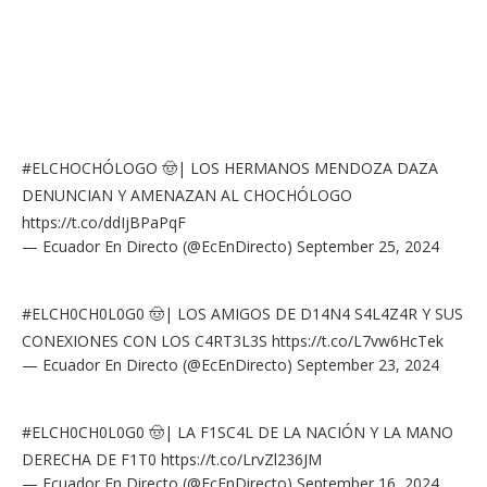
#ELCHOCHÓLOGO
🤠| LOS HERMANOS MENDOZA DAZA
DENUNCIAN Y AMENAZAN AL CHOCHÓLOGO
https://t.co/ddIjBPaPqF
— Ecuador En Directo (@EcEnDirecto)
September 25, 2024
#ELCH0CH0L0G0
🤠| LOS AMIGOS DE D14N4 S4L4Z4R Y SUS
CONEXIONES CON LOS C4RT3L3S
https://t.co/L7vw6HcTek
— Ecuador En Directo (@EcEnDirecto)
September 23, 2024
#ELCH0CH0L0G0
🤠| LA F1SC4L DE LA NACIÓN Y LA MANO
DERECHA DE F1T0
https://t.co/LrvZl236JM
— Ecuador En Directo (@EcEnDirecto)
September 16, 2024