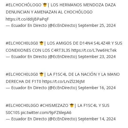
#ELCHOCHÓLOGO
| LOS HERMANOS MENDOZA DAZA
DENUNCIAN Y AMENAZAN AL CHOCHÓLOGO
https://t.co/ddIjBPaPqF
— Ecuador En Directo (@EcEnDirecto)
September 25, 2024
#ELCH0CH0L0G0
| LOS AMIGOS DE D14N4 S4L4Z4R Y SUS
CONEXIONES CON LOS C4RT3L3S
https://t.co/L7vw6HcTek
— Ecuador En Directo (@EcEnDirecto)
September 23, 2024
#ELCH0CH0L0G0
| LA F1SC4L DE LA NACIÓN Y LA MANO
DERECHA DE F1T0
https://t.co/LrvZl236JM
— Ecuador En Directo (@EcEnDirecto)
September 16, 2024
#ELCH0CH0L0GO
#CHISMEZAZO
| LA F1SC4L Y SUS
S0C10S
pic.twitter.com/9pFZ6lepA6
— Ecuador En Directo (@EcEnDirecto)
September 14, 2024