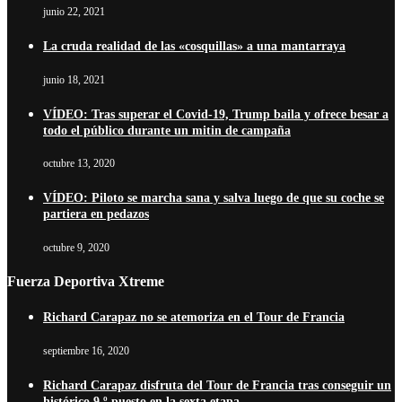
junio 22, 2021
La cruda realidad de las «cosquillas» a una mantarraya
junio 18, 2021
VÍDEO: Tras superar el Covid-19, Trump baila y ofrece besar a
todo el público durante un mitin de campaña
octubre 13, 2020
VÍDEO: Piloto se marcha sana y salva luego de que su coche se
partiera en pedazos
octubre 9, 2020
Fuerza Deportiva Xtreme
Richard Carapaz no se atemoriza en el Tour de Francia
septiembre 16, 2020
Richard Carapaz disfruta del Tour de Francia tras conseguir un
histórico 9.º puesto en la sexta etapa