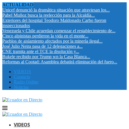
ACTUALIDAD
Unicef denunció la dramática situación que atraviesan los...
Pabel Muñoz busca la reelección para la Alcaldía...
Exteriores del hospital Teodoro Maldonado Carbo fueron
inspeccionados
Venezuela y Chile acuerdan comenzar el restablecimiento de...
Cinco alpinistas perdieron la vida en el monte...
Pueblos de aislamiento afectados por la minería ilegal...
José Julio Neira pasa de 12 delegaciones a...
CNE tramita ante el TCE la disolución y...
Bukele recibido por Trump wn la Casa Blanca...
Reformas al Cootad: Asamblea debatirá eliminación del fuero...
VIDEOS
Contacto
Radio Online
Noticias
VIDEOS