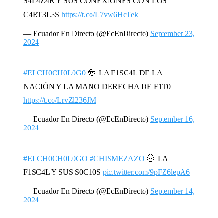
S4L4Z4R Y SUS CONEXIONES CON LOS
C4RT3L3S
https://t.co/L7vw6HcTek
— Ecuador En Directo (@EcEnDirecto)
September 23,
2024
#ELCH0CH0L0G0
🤠| LA F1SC4L DE LA
NACIÓN Y LA MANO DERECHA DE F1T0
https://t.co/LrvZl236JM
— Ecuador En Directo (@EcEnDirecto)
September 16,
2024
#ELCH0CH0L0GO
#CHISMEZAZO
🤠| LA
F1SC4L Y SUS S0C10S
pic.twitter.com/9pFZ6lepA6
— Ecuador En Directo (@EcEnDirecto)
September 14,
2024