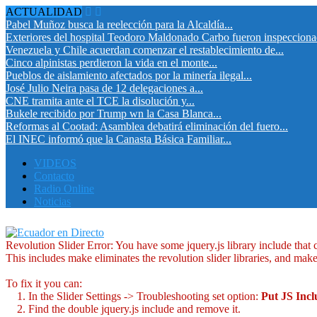
ACTUALIDAD
Pabel Muñoz busca la reelección para la Alcaldía...
Exteriores del hospital Teodoro Maldonado Carbo fueron inspeccion
Venezuela y Chile acuerdan comenzar el restablecimiento de...
Cinco alpinistas perdieron la vida en el monte...
Pueblos de aislamiento afectados por la minería ilegal...
José Julio Neira pasa de 12 delegaciones a...
CNE tramita ante el TCE la disolución y...
Bukele recibido por Trump wn la Casa Blanca...
Reformas al Cootad: Asamblea debatirá eliminación del fuero...
El INEC informó que la Canasta Básica Familiar...
VIDEOS
Contacto
Radio Online
Noticias
Revolution Slider Error: You have some jquery.js library include that co
This includes make eliminates the revolution slider libraries, and make
To fix it you can:
1. In the Slider Settings -> Troubleshooting set option:
Put JS Inc
2. Find the double jquery.js include and remove it.