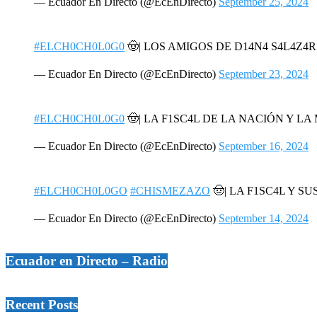
— Ecuador En Directo (@EcEnDirecto)
September 25, 2024
#ELCH0CH0L0G0
🤠| LOS AMIGOS DE D14N4 S4L4Z4
— Ecuador En Directo (@EcEnDirecto)
September 23, 2024
#ELCH0CH0L0G0
🤠| LA F1SC4L DE LA NACIÓN Y L
— Ecuador En Directo (@EcEnDirecto)
September 16, 2024
#ELCH0CH0L0GO
#CHISMEZAZO
🤠| LA F1SC4L Y SU
— Ecuador En Directo (@EcEnDirecto)
September 14, 2024
Ecuador en Directo – Radio
Recent Posts