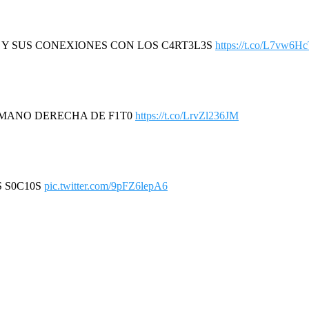
R Y SUS CONEXIONES CON LOS C4RT3L3S
https://t.co/L7vw6H
A MANO DERECHA DE F1T0
https://t.co/LrvZl236JM
S S0C10S
pic.twitter.com/9pFZ6lepA6