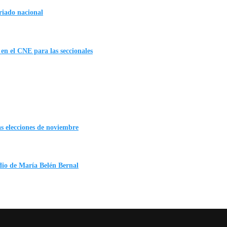
eriado nacional
en el CNE para las seccionales
as elecciones de noviembre
dio de María Belén Bernal