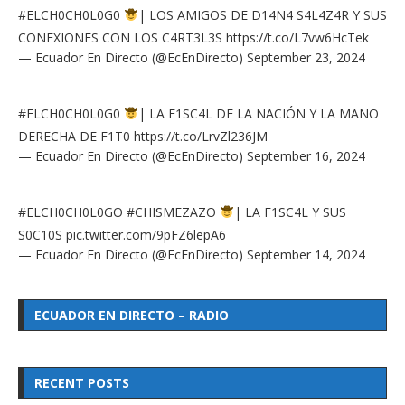
#ELCH0CH0L0G0
| LOS AMIGOS DE D14N4 S4L4Z4R Y SUS
CONEXIONES CON LOS C4RT3L3S
https://t.co/L7vw6HcTek
— Ecuador En Directo (@EcEnDirecto)
September 23, 2024
#ELCH0CH0L0G0
| LA F1SC4L DE LA NACIÓN Y LA MANO
DERECHA DE F1T0
https://t.co/LrvZl236JM
— Ecuador En Directo (@EcEnDirecto)
September 16, 2024
#ELCH0CH0L0GO
#CHISMEZAZO
| LA F1SC4L Y SUS
S0C10S
pic.twitter.com/9pFZ6lepA6
— Ecuador En Directo (@EcEnDirecto)
September 14, 2024
ECUADOR EN DIRECTO – RADIO
RECENT POSTS