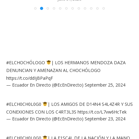
#ELCHOCHÓLOGO
| LOS HERMANOS MENDOZA DAZA
DENUNCIAN Y AMENAZAN AL CHOCHÓLOGO
https://t.co/ddIjBPaPqF
— Ecuador En Directo (@EcEnDirecto)
September 25, 2024
#ELCH0CH0L0G0
| LOS AMIGOS DE D14N4 S4L4Z4R Y SUS
CONEXIONES CON LOS C4RT3L3S
https://t.co/L7vw6HcTek
— Ecuador En Directo (@EcEnDirecto)
September 23, 2024
#ELCH0CH0L0G0
| LA F1SC4L DE LA NACIÓN Y LA MANO