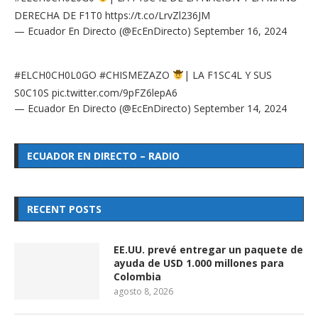
DERECHA DE F1T0
https://t.co/LrvZl236JM
— Ecuador En Directo (@EcEnDirecto)
September 16, 2024
#ELCH0CH0L0GO
#CHISMEZAZO
| LA F1SC4L Y SUS
S0C10S
pic.twitter.com/9pFZ6lepA6
— Ecuador En Directo (@EcEnDirecto)
September 14, 2024
ECUADOR EN DIRECTO – RADIO
RECENT POSTS
EE.UU. prevé entregar un paquete de
ayuda de USD 1.000 millones para
Colombia
agosto 8, 2026