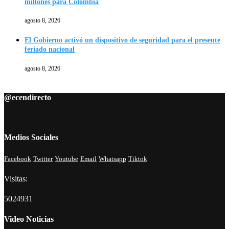
millones para Colombia
agosto 8, 2026
El Gobierno activó un dispositivo de seguridad para el presente
feriado nacional
agosto 8, 2026
@ecendirecto
Medios Sociales
Facebook
Twitter
Youtube
Email
Whatsapp
Tiktok
Visitas:
5024931
Video Noticias