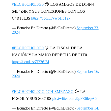
#ELCH0CH0L0G0
🤠| LOS AMIGOS DE D14N4
S4L4Z4R Y SUS CONEXIONES CON LOS
C4RT3L3S
https://t.co/L7vw6HcTek
— Ecuador En Directo (@EcEnDirecto)
September 23,
2024
#ELCH0CH0L0G0
🤠| LA F1SC4L DE LA
NACIÓN Y LA MANO DERECHA DE F1T0
https://t.co/LrvZl236JM
— Ecuador En Directo (@EcEnDirecto)
September 16,
2024
#ELCH0CH0L0GO
#CHISMEZAZO
🤠| LA
F1SC4L Y SUS S0C10S
pic.twitter.com/9pFZ6lepA6
— Ecuador En Directo (@EcEnDirecto)
September 14,