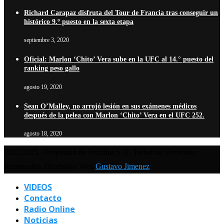
Richard Carapaz disfruta del Tour de Francia tras conseguir un
histórico 9.º puesto en la sexta etapa
septiembre 3, 2020
Oficial: Marlon ‘Chito’ Vera sube en la UFC al 14.° puesto del
ranking peso gallo
agosto 19, 2020
Sean O’Malley, no arrojó lesión en sus exámenes médicos
después de la pelea con Marlon ‘Chito’ Vera en el UFC 252.
agosto 18, 2020
2021-2025 / Propiedad de Profilms S.A. Todos los Derechos
Reservados. Diseñador Web
Gustavo Jimenez
VIDEOS
Contacto
Radio Online
Noticias