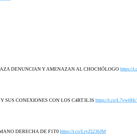
DAZA DENUNCIAN Y AMENAZAN AL CHOCHÓLOGO
https://
R Y SUS CONEXIONES CON LOS C4RT3L3S
https://t.co/L7vw6H
A MANO DERECHA DE F1T0
https://t.co/LrvZl236JM