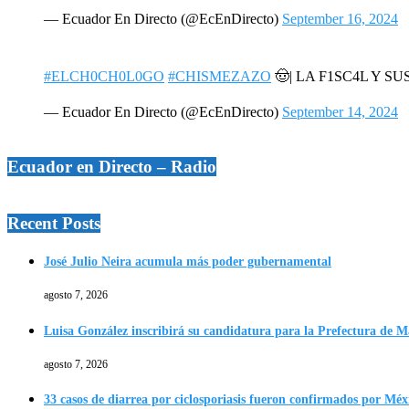
— Ecuador En Directo (@EcEnDirecto)
September 16, 2024
#ELCH0CH0L0GO
#CHISMEZAZO
🤠| LA F1SC4L Y SU
— Ecuador En Directo (@EcEnDirecto)
September 14, 2024
Ecuador en Directo – Radio
Recent Posts
José Julio Neira acumula más poder gubernamental
agosto 7, 2026
Luisa González inscribirá su candidatura para la Prefectura de 
agosto 7, 2026
33 casos de diarrea por ciclosporiasis fueron confirmados por Méx