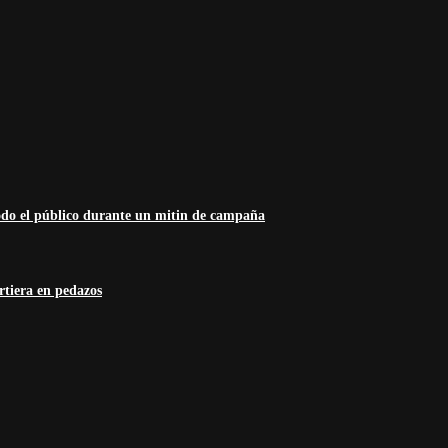
odo el público durante un mitin de campaña
rtiera en pedazos