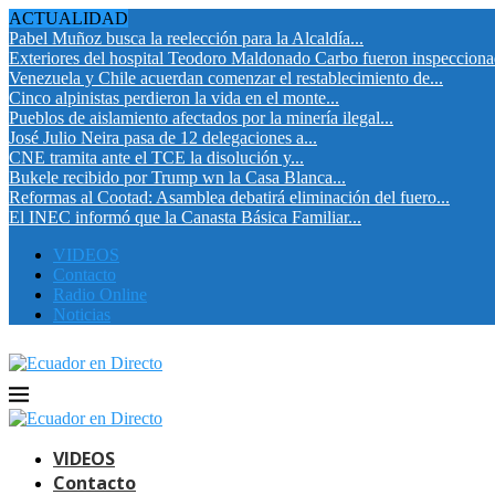
ACTUALIDAD
Pabel Muñoz busca la reelección para la Alcaldía...
Exteriores del hospital Teodoro Maldonado Carbo fueron inspeccion
Venezuela y Chile acuerdan comenzar el restablecimiento de...
Cinco alpinistas perdieron la vida en el monte...
Pueblos de aislamiento afectados por la minería ilegal...
José Julio Neira pasa de 12 delegaciones a...
CNE tramita ante el TCE la disolución y...
Bukele recibido por Trump wn la Casa Blanca...
Reformas al Cootad: Asamblea debatirá eliminación del fuero...
El INEC informó que la Canasta Básica Familiar...
VIDEOS
Contacto
Radio Online
Noticias
VIDEOS
Contacto