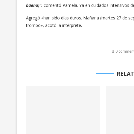
buena)”
.
comentó Pamela. Ya en cuidados intensivos d
Agregó «han sido días duros. Mañana (martes 27 de sep
trombo», acotó la intérprete.
0 commen
RELAT