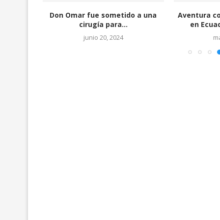
0.000
Don Omar fue sometido a una
Aventura co
,...
cirugía para...
en Ecuad
junio 20, 2024
ma