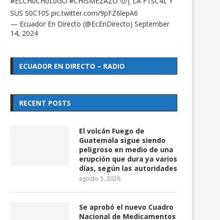
#ELCH0CH0L0GO
#CHISMEZAZO
🤠| LA F1SC4L Y
SUS S0C10S
pic.twitter.com/9pFZ6lepA6
— Ecuador En Directo (@EcEnDirecto)
September
14, 2024
ECUADOR EN DIRECTO – RADIO
RECENT POSTS
El volcán Fuego de
Guatemala sigue siendo
peligroso en medio de una
erupción que dura ya varios
días, según las autoridades
agosto 5, 2026
Se aprobó el nuevo Cuadro
Nacional de Medicamentos