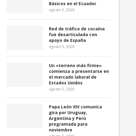
Básicos en el Ecuador
Italia impone multa de 10
La Cámara Baja aprueba 
agosto 5, 2026
millones de euros...
puede prohibir...
marzo 14, 2024
marzo 14, 2024
Red de tráfico de cocaína
fue desarticulada con
apoyo de España
agosto 5, 2026
Un «terreno más firme»
comienza a presentarse en
el mercado laboral de
Estados Unidos
agosto 5, 2026
Papa León XIV comunica
gira por Uruguay,
Argentina y Perú
programada para
noviembre