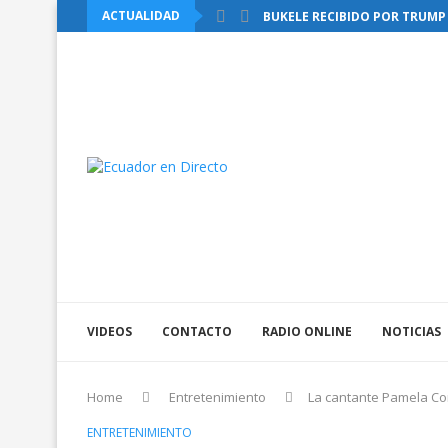
ACTUALIDAD
BUKELE RECIBIDO POR TRUMP 
REFORMAS AL COOTAD: ASAMB
EL INEC INFORMÓ QUE LA CANA
AL MENOS 10 MUERTOS TRAS 
SEGUNDO APAGÓN FUE REGIST
VIDEOS
CONTACTO
RADIO ONLINE
NOTICIAS
Home
Entretenimiento
La cantante Pamela Co
ENTRETENIMIENTO