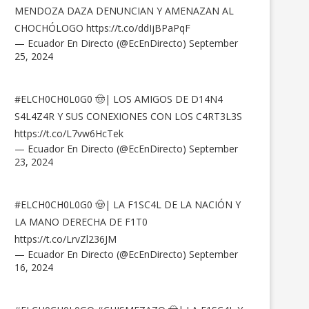
MENDOZA DAZA DENUNCIAN Y AMENAZAN AL
CHOCHÓLOGO
https://t.co/ddIjBPaPqF
— Ecuador En Directo (@EcEnDirecto)
September
25, 2024
#ELCH0CH0L0G0
🤠| LOS AMIGOS DE D14N4
S4L4Z4R Y SUS CONEXIONES CON LOS C4RT3L3S
https://t.co/L7vw6HcTek
— Ecuador En Directo (@EcEnDirecto)
September
23, 2024
#ELCH0CH0L0G0
🤠| LA F1SC4L DE LA NACIÓN Y
LA MANO DERECHA DE F1T0
https://t.co/LrvZl236JM
— Ecuador En Directo (@EcEnDirecto)
September
16, 2024