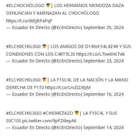
#ELCHOCHÓLOGO
| LOS HERMANOS MENDOZA DAZA
DENUNCIAN Y AMENAZAN AL CHOCHÓLOGO
https://t.co/ddIjBPaPqF
— Ecuador En Directo (@EcEnDirecto)
September 25, 2024
#ELCH0CH0L0G0
| LOS AMIGOS DE D14N4 S4L4Z4R Y SUS
CONEXIONES CON LOS C4RT3L3S
https://t.co/L7vw6HcTek
— Ecuador En Directo (@EcEnDirecto)
September 23, 2024
#ELCH0CH0L0G0
| LA F1SC4L DE LA NACIÓN Y LA MANO
DERECHA DE F1T0
https://t.co/LrvZl236JM
— Ecuador En Directo (@EcEnDirecto)
September 16, 2024
#ELCH0CH0L0GO
#CHISMEZAZO
| LA F1SC4L Y SUS
S0C10S
pic.twitter.com/9pFZ6lepA6
— Ecuador En Directo (@EcEnDirecto)
September 14, 2024