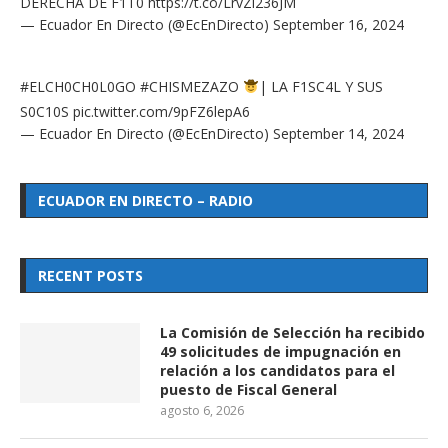
DERECHA DE F1T0
https://t.co/LrvZl236JM
— Ecuador En Directo (@EcEnDirecto)
September 16, 2024
#ELCH0CH0L0GO
#CHISMEZAZO
| LA F1SC4L Y SUS
S0C10S
pic.twitter.com/9pFZ6lepA6
— Ecuador En Directo (@EcEnDirecto)
September 14, 2024
ECUADOR EN DIRECTO – RADIO
RECENT POSTS
La Comisión de Selección ha recibido
49 solicitudes de impugnación en
relación a los candidatos para el
puesto de Fiscal General
agosto 6, 2026