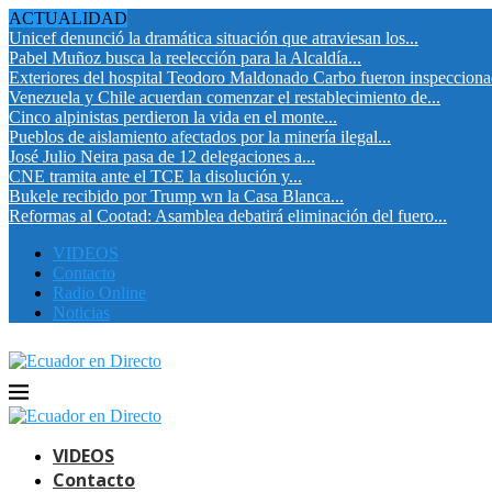
ACTUALIDAD
Unicef denunció la dramática situación que atraviesan los...
Pabel Muñoz busca la reelección para la Alcaldía...
Exteriores del hospital Teodoro Maldonado Carbo fueron inspeccion
Venezuela y Chile acuerdan comenzar el restablecimiento de...
Cinco alpinistas perdieron la vida en el monte...
Pueblos de aislamiento afectados por la minería ilegal...
José Julio Neira pasa de 12 delegaciones a...
CNE tramita ante el TCE la disolución y...
Bukele recibido por Trump wn la Casa Blanca...
Reformas al Cootad: Asamblea debatirá eliminación del fuero...
VIDEOS
Contacto
Radio Online
Noticias
VIDEOS
Contacto