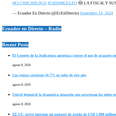
#ELCH0CH0L0GO
#CHISMEZAZO
🤠| LA F1SC4L Y SU
— Ecuador En Directo (@EcEnDirecto)
September 14, 2024
Ecuador en Directo – Radio
Recent Posts
El Consejo de la Judicatura autoriza a jueces el uso de avatares e
agosto 8, 2026
Las ventas crecieron 16,7% en julio de este año
agosto 8, 2026
Unicef denunció la dramática situación que atraviesan los niños en
agosto 8, 2026
EE.UU. prevé entregar un paquete de ayuda de USD 1.000 millon