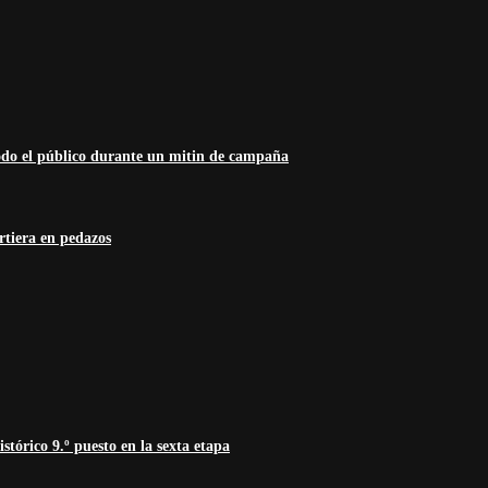
odo el público durante un mitin de campaña
rtiera en pedazos
tórico 9.º puesto en la sexta etapa