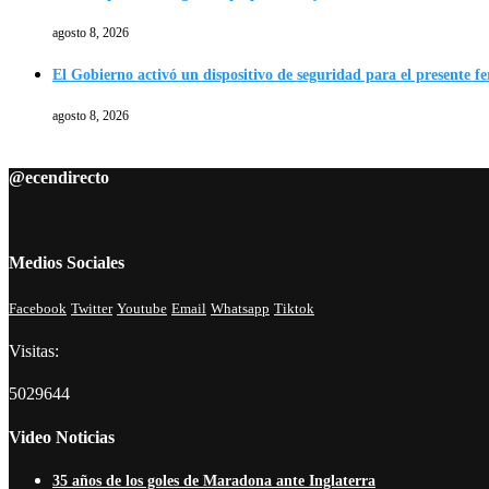
agosto 8, 2026
El Gobierno activó un dispositivo de seguridad para el presente f
agosto 8, 2026
@ecendirecto
Medios Sociales
Facebook
Twitter
Youtube
Email
Whatsapp
Tiktok
Visitas:
5029644
Video Noticias
35 años de los goles de Maradona ante Inglaterra