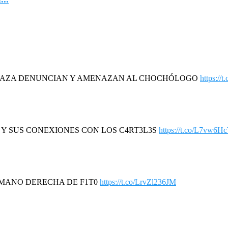
DAZA DENUNCIAN Y AMENAZAN AL CHOCHÓLOGO
https://
R Y SUS CONEXIONES CON LOS C4RT3L3S
https://t.co/L7vw6H
A MANO DERECHA DE F1T0
https://t.co/LrvZl236JM