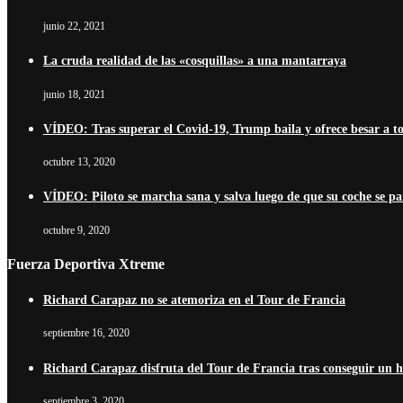
junio 22, 2021
La cruda realidad de las «cosquillas» a una mantarraya
junio 18, 2021
VÍDEO: Tras superar el Covid-19, Trump baila y ofrece besar a t
octubre 13, 2020
VÍDEO: Piloto se marcha sana y salva luego de que su coche se pa
octubre 9, 2020
Fuerza Deportiva Xtreme
Richard Carapaz no se atemoriza en el Tour de Francia
septiembre 16, 2020
Richard Carapaz disfruta del Tour de Francia tras conseguir un his
septiembre 3, 2020