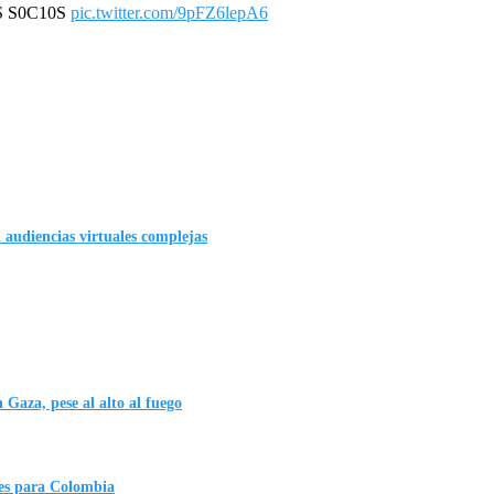
S S0C10S
pic.twitter.com/9pFZ6lepA6
n audiencias virtuales complejas
 Gaza, pese al alto al fuego
es para Colombia