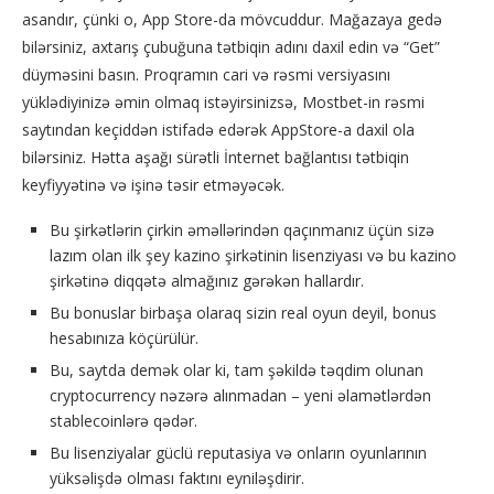
asandır, çünki o, App Store-da mövcuddur. Mağazaya gedə
bilərsiniz, axtarış çubuğuna tətbiqin adını daxil edin və “Get”
düyməsini basın. Proqramın cari və rəsmi versiyasını
yüklədiyinizə əmin olmaq istəyirsinizsə, Mostbet-in rəsmi
saytından keçiddən istifadə edərək AppStore-a daxil ola
bilərsiniz. Hətta aşağı sürətli İnternet bağlantısı tətbiqin
keyfiyyətinə və işinə təsir etməyəcək.
Bu şirkətlərin çirkin əməllərindən qaçınmanız üçün sizə
lazım olan ilk şey kazino şirkətinin lisenziyası və bu kazino
şirkətinə diqqətə almağınız gərəkən hallardır.
Bu bonuslar birbaşa olaraq sizin real oyun deyil, bonus
hesabınıza köçürülür.
Bu, saytda demək olar ki, tam şəkildə təqdim olunan
cryptocurrency nəzərə alınmadan – yeni əlamətlərdən
stablecoinlərə qədər.
Bu lisenziyalar güclü reputasiya və onların oyunlarının
yüksəlişdə olması faktını eyniləşdirir.