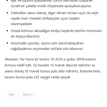
Apk versiyasını yüklədikdən sonra təlimatları izləyərək
sürətli bir şəkildə mobil cihazınızda quraşdıracaqsınız.
Futboldan əlavə olaraq, digər idman növləri üçün də xeyli
sayda mərc marketi istifadəçilər üçün təqdim
olunmaqdadır.
Orada köhnəsi aktuallığını itirdiyi təqdirdə telefon nömrəsini
də dəyişə bilərsiniz.
Avtomatik oyunda, oyunu tam avtomatlaşdıran
nağdlaşdırma seçimindən istifadə edə bilərsiniz.
Məsələn, hər hansı bir kazino 50 AZN-ə qədər 300% kazino
bonusu təklif edir. Siz burada 10 manat depozit edirsiniz və
əlavə olaraq 30 manat bonus pulu əldə edirsiniz. Bununla belə,
kazino bonus pula x25 veyger tələbi qoyub.
1WIN
1WIN AZ