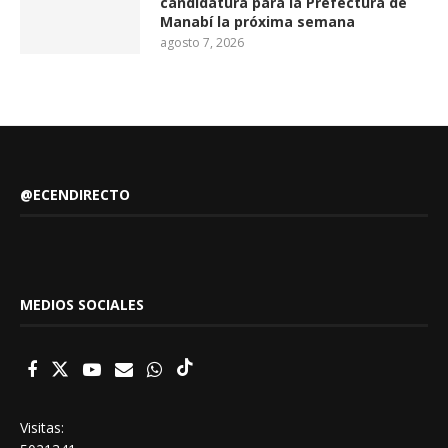
candidatura para la Prefectura de
Manabí la próxima semana
agosto 7, 2026
@ECENDIRECTO
MEDIOS SOCIALES
Visitas: