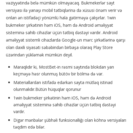
vəziyyətində belə mümkün olmayacaq. Bukmekerlər sayt
versiyası ilə yanaşı mobil tətbiqlərinə də xüsusi önəm verir və
onları ən istifadəçi yönümlü hala gətirməyə çalışırlar. 1win
bukmeker şirkətinin həm iOS, həm də Android əməliyyat
sisteminə sahib cihazlar üçün tətbiq dəstəyi vardır. Android
əməliyyat sistemli cihazlarda Google-un mərc şirkətlərinə qarşı
olan daxili siyasəti səbəbindən birbaşa olaraq Play Store
üzərindən yükləmək mümkün deyil.
Maraqlıdır ki, MostBet-in rəsmi saytında blokdan yan
keçməyə həsr olunmuş bütöv bir bölmə də var.
Materiallardan istifadə edərkən sayta mütləq istinad
olunmalıdır.Bütün hüquqlar qorunur
1win bukmeker şirkətinin həm iOS, həm də Android
əməliyyat sisteminə sahib cihazlar üçün tətbiq dəstəyi
vardır.
Digər mənbələr şübhəli funksionallığı olan köhnə versiyaları
təqdim edə bilər.