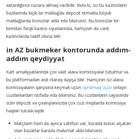
axtardığınızı nəzərə almaq vacibdir. Belə ki, siz bu kazinoların
bəzilərində kiçik bir məbləğdə depozit etməklə böyük
məbləğlərdə bonuslar əldə edə bilərsiniz. Bu bonuslar bir-
birindən fərqli kazino oyunlarında, həmçinin də canli
kazinolarda təklif oluna bilir.
in AZ bukmeker kontorunda addım-
addım qeydiyyat
Kart əməliyyatlarında çox vaxt əlavə komissiyalar tutulmur və
bu platformadan asılı olaraq dəyişə bilir. Həmçinin siz əlavə
komissiyaların qarşısına keçmək üçün
oynamaq üçün
onlayn
cüzdanlardan istifadə edə bilərsiniz. Bu cüzdanların sayəsində
sizin depozit və çıxarışlarınızda çox cüzi miqdarda komissiya
haqları tutulacaqdır.
Matçların həm də ayrıca səhifəsi var, burada bütün əlçatan
olan bazarlar barədə məlumat əldə bilərsiniz.