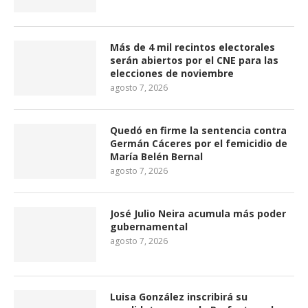
Más de 4 mil recintos electorales
serán abiertos por el CNE para las
elecciones de noviembre
agosto 7, 2026
Quedó en firme la sentencia contra
Germán Cáceres por el femicidio de
María Belén Bernal
agosto 7, 2026
José Julio Neira acumula más poder
gubernamental
agosto 7, 2026
Luisa González inscribirá su