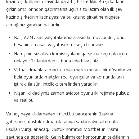
kazino şirkətlərinin sayında da artış hiss edildi. Bu şirkətlərin
çirkin əməllərindən qaçınmanız üçün sizə lazım olan ilk şey
kazino şirkətinin lisenziyası və bu kazino şirkətinə diqqətə
almağınız gərəkən hallardır.
Bəli, AZN əsas valyutalarımız arasında mövcuddur, onu
hesabınızın əsas valyutası kimi seçə bilərsiniz.
Həmçinin siz əlavə komissiyaların qarşısına keçmək üçün
onlayn cüzdanlardan istifadə edə bilərsiniz.
Virtual idmanlara mərc etmək mərcin xüsusi bir növüdür və
belə oyunlarda matçlar real oyunçular və komandaların
iştirakı ilə süni intellekt tərəfindən yaradılır.
Nişanı kliklədiyiniz zaman aviator oyunu iki rejimdə pulsuz
və real pul.
Və heç nəyə klikləmədən imleci bu pəncərənin üzərinə
gətirsəniz, dəstək xidməti ilə əlaqə saxlamağın alternativ
üsulları vurğulanacaq. Dəstək nömrəsi Mostbet-in rəsmi
saytında da göstərilib. Gəlin bukmeker kontorunun təkliflərinin