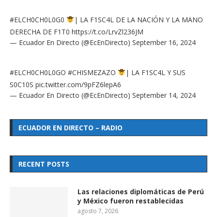
#ELCH0CH0L0G0
| LA F1SC4L DE LA NACIÓN Y LA MANO
DERECHA DE F1T0
https://t.co/LrvZl236JM
— Ecuador En Directo (@EcEnDirecto)
September 16, 2024
#ELCH0CH0L0GO
#CHISMEZAZO
| LA F1SC4L Y SUS
S0C10S
pic.twitter.com/9pFZ6lepA6
— Ecuador En Directo (@EcEnDirecto)
September 14, 2024
ECUADOR EN DIRECTO – RADIO
RECENT POSTS
Las relaciones diplomáticas de Perú
y México fueron restablecidas
agosto 7, 2026