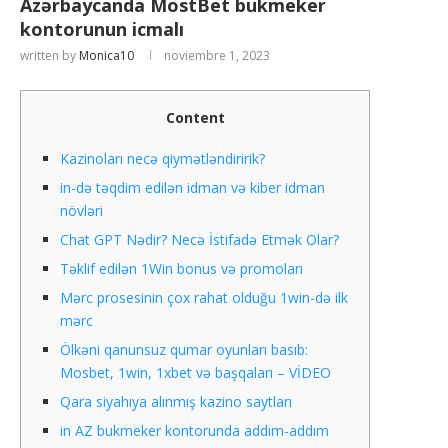
Azərbaycanda MostBet bukmeker
kontorunun icmalı
written by
Monica10
noviembre 1, 2023
Content
Kazinoları necə qiymətləndiririk?
in-də təqdim edilən idman və kiber idman
növləri
Chat GPT Nədir? Necə İstifadə Etmək Olar?
Təklif edilən 1Win bonus və promoları
Mərc prosesinin çox rahat olduğu 1win-də ilk
mərc
Ölkəni qanunsuz qumar oyunları basıb:
Mosbet, 1win, 1xbet və başqaları – VİDEO
Qara siyahıya alınmış kazino saytları
in AZ bukmeker kontorunda addım-addım