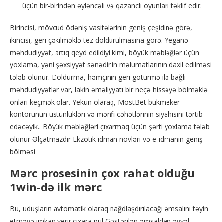
üçün bir-birindən əyləncəli və qazanclı oyunları təklif edir.
Birincisi, mövcud ödəniş vasitələrinin geniş çeşidinə görə,
ikincisi, geri çəkilməklə tez doldurulmasına görə. Yeganə
məhdudiyyət, artıq qeyd edildiyi kimi, böyük məbləğlər üçün
yoxlama, yəni şəxsiyyət sənədinin məlumatlarının daxil edilməsi
tələb olunur. Doldurma, həmçinin geri götürmə ilə bağlı
məhdudiyyətlər var, lakin əməliyyatı bir neçə hissəyə bölməklə
onları keçmək olar. Yekun olaraq, MostBet bukmeker
kontorunun üstünlükləri və mənfi cəhətlərinin siyahısını tərtib
edəcəyik.. Böyük məbləğləri çıxarmaq üçün şərti yoxlama tələb
olunur Əlçatmazdır Ekzotik idman növləri və e-idmanın geniş
bölməsi
Mərc prosesinin çox rahat olduğu
1win-də ilk mərc
Bu, uduşların avtomatik olaraq nağdlaşdırılacağı əmsalını təyin
etməyə imkan verir.çıxara pul Göstərilən əmsaldan əvvəl