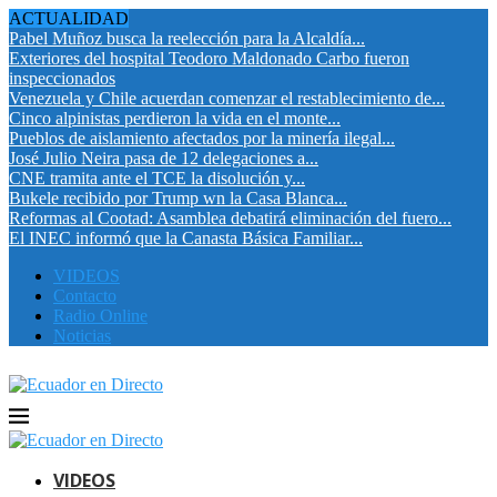
ACTUALIDAD
Pabel Muñoz busca la reelección para la Alcaldía...
Exteriores del hospital Teodoro Maldonado Carbo fueron
inspeccionados
Venezuela y Chile acuerdan comenzar el restablecimiento de...
Cinco alpinistas perdieron la vida en el monte...
Pueblos de aislamiento afectados por la minería ilegal...
José Julio Neira pasa de 12 delegaciones a...
CNE tramita ante el TCE la disolución y...
Bukele recibido por Trump wn la Casa Blanca...
Reformas al Cootad: Asamblea debatirá eliminación del fuero...
El INEC informó que la Canasta Básica Familiar...
VIDEOS
Contacto
Radio Online
Noticias
VIDEOS