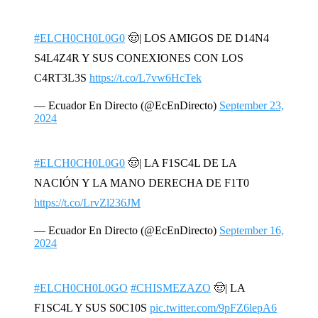
#ELCH0CH0L0G0
🤠| LOS AMIGOS DE D14N4
S4L4Z4R Y SUS CONEXIONES CON LOS
C4RT3L3S
https://t.co/L7vw6HcTek
— Ecuador En Directo (@EcEnDirecto)
September 23,
2024
#ELCH0CH0L0G0
🤠| LA F1SC4L DE LA
NACIÓN Y LA MANO DERECHA DE F1T0
https://t.co/LrvZl236JM
— Ecuador En Directo (@EcEnDirecto)
September 16,
2024
#ELCH0CH0L0GO
#CHISMEZAZO
🤠| LA
F1SC4L Y SUS S0C10S
pic.twitter.com/9pFZ6lepA6