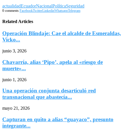
actualidad
Ecuador
Nacional
Política
Seguridad
0 comments
Facebook
Twitter
Linkedin
Whatsapp
Telegram
Related Articles
Operación Blindaje: Cae el alcalde de Esmeraldas,
Vicko...
junio 3, 2026
Chavarría, alias ‘Pipo’, apela al «riesgo de
muerte»...
junio 1, 2026
Una operación conjunta desarticuló red
transnacional que abastecía...
mayo 21, 2026
Capturan en quito a alias “guayaco”, presunto
integrante...