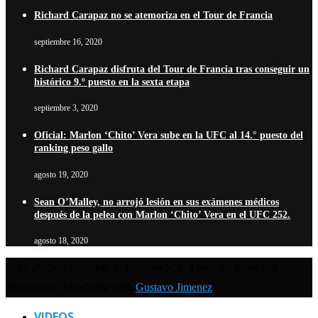
Richard Carapaz no se atemoriza en el Tour de Francia
septiembre 16, 2020
Richard Carapaz disfruta del Tour de Francia tras conseguir un
histórico 9.º puesto en la sexta etapa
septiembre 3, 2020
Oficial: Marlon ‘Chito’ Vera sube en la UFC al 14.° puesto del
ranking peso gallo
agosto 19, 2020
Sean O’Malley, no arrojó lesión en sus exámenes médicos
después de la pelea con Marlon ‘Chito’ Vera en el UFC 252.
agosto 18, 2020
2021-2025 / Propiedad de Profilms S.A. Todos los Derechos
Reservados. Diseñador Web
Gustavo Jimenez
VIDEOS