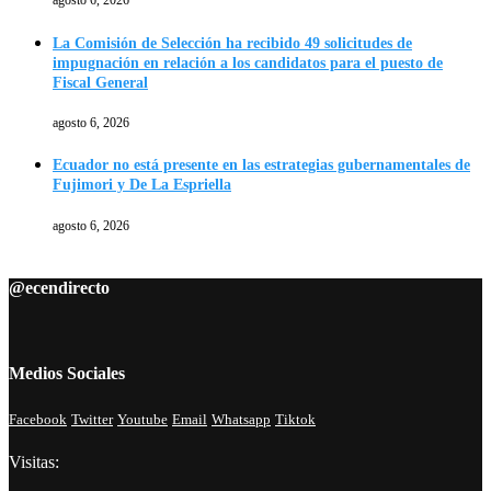
agosto 6, 2026
La Comisión de Selección ha recibido 49 solicitudes de
impugnación en relación a los candidatos para el puesto de
Fiscal General
agosto 6, 2026
Ecuador no está presente en las estrategias gubernamentales de
Fujimori y De La Espriella
agosto 6, 2026
@ecendirecto
Medios Sociales
Facebook
Twitter
Youtube
Email
Whatsapp
Tiktok
Visitas: