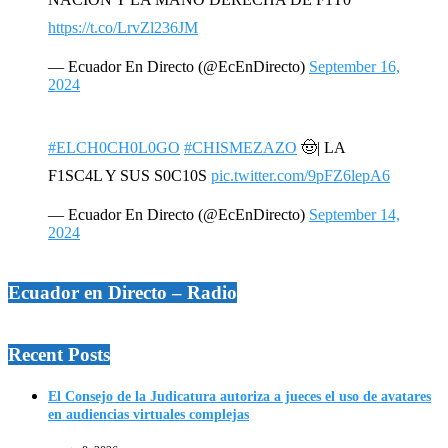
https://t.co/LrvZl236JM
— Ecuador En Directo (@EcEnDirecto)
September 16,
2024
#ELCH0CH0L0GO
#CHISMEZAZO
🤠| LA
F1SC4L Y SUS S0C10S
pic.twitter.com/9pFZ6lepA6
— Ecuador En Directo (@EcEnDirecto)
September 14,
2024
Ecuador en Directo – Radio
Recent Posts
El Consejo de la Judicatura autoriza a jueces el uso de avatares
en audiencias virtuales complejas