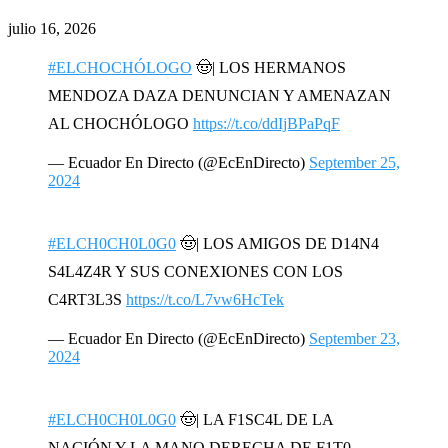
julio 16, 2026
#ELCHOCHÓLOGO
🤠| LOS HERMANOS
MENDOZA DAZA DENUNCIAN Y AMENAZAN
AL CHOCHÓLOGO
https://t.co/ddIjBPaPqF
— Ecuador En Directo (@EcEnDirecto)
September 25,
2024
#ELCH0CH0L0G0
🤠| LOS AMIGOS DE D14N4
S4L4Z4R Y SUS CONEXIONES CON LOS
C4RT3L3S
https://t.co/L7vw6HcTek
— Ecuador En Directo (@EcEnDirecto)
September 23,
2024
#ELCH0CH0L0G0
🤠| LA F1SC4L DE LA
NACIÓN Y LA MANO DERECHA DE F1T0