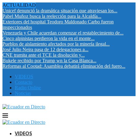
ACTUALIDAD
Unicef denunció la dramática situación que atraviesan los...
Pabel Muñoz busca la reelección para la Alcaldía...
Exteriores del hospital Teodoro Maldonado Carbo fueron
inspeccionados
Venezuela y Chile acuerdan comenzar el restablecimiento de...
Cinco alpinistas perdieron la vida en el monte...
Pueblos de aislamiento afectados por la minería ilegal...
José Julio Neira pasa de 12 delegaciones a...
CNE tramita ante el TCE la disolución y...
Bukele recibido por Trump wn la Casa Blanca...
Reformas al Cootad: Asamblea debatirá eliminación del fuero...
VIDEOS
Contacto
Radio Online
Noticias
VIDEOS