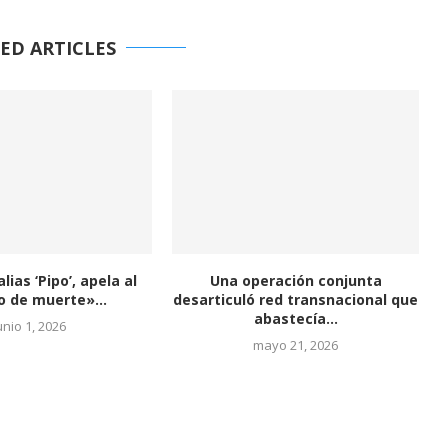
ED ARTICLES
lias ‘Pipo’, apela al
Una operación conjunta
o de muerte»...
desarticuló red transnacional que
abastecía...
unio 1, 2026
mayo 21, 2026