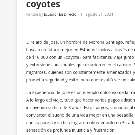
coyotes
written by
Ecuador En Directo
agosto 31, 2024
El relato de José, un hombre de Morona Santiago, refle
buscan un futuro mejor en Estados Unidos a través de r
de $16,000 con un «coyote» para facilitar su viaje jun
y extorsiones adicionales que ocurrieron en el camino. S
migrantes, quienes son constantemente amenazados y e
prometía seguridad y éxito, pero que resultó ser un calv
La experiencia de José es un ejemplo doloroso de la tra
A lo largo del viaje, tuvo que hacer varios pagos adicion
incluyendo su hijo de 8 años. Estos pagos, sumados al 
convierten el sueño de una vida mejor en una pesadilla.
que su pareja y su hijo lograron obtener asilo en Estad
sensación de profunda injusticia y frustración.