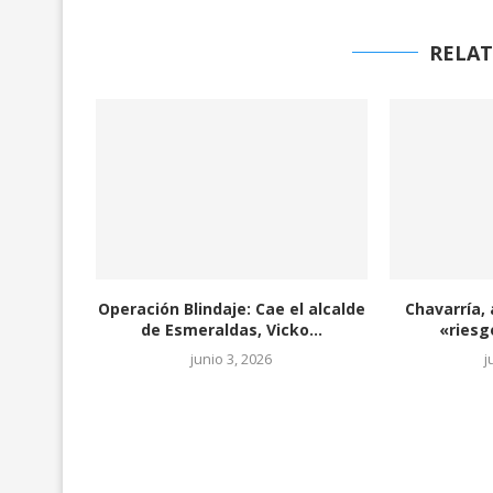
RELAT
Operación Blindaje: Cae el alcalde
Chavarría, a
de Esmeraldas, Vicko...
«riesg
junio 3, 2026
j