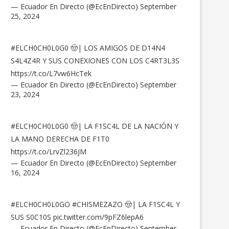
— Ecuador En Directo (@EcEnDirecto)
September
25, 2024
#ELCH0CH0L0G0
🤠| LOS AMIGOS DE D14N4
S4L4Z4R Y SUS CONEXIONES CON LOS C4RT3L3S
https://t.co/L7vw6HcTek
— Ecuador En Directo (@EcEnDirecto)
September
23, 2024
#ELCH0CH0L0G0
🤠| LA F1SC4L DE LA NACIÓN Y
LA MANO DERECHA DE F1T0
https://t.co/LrvZl236JM
— Ecuador En Directo (@EcEnDirecto)
September
16, 2024
#ELCH0CH0L0GO
#CHISMEZAZO
🤠| LA F1SC4L Y
SUS S0C10S
pic.twitter.com/9pFZ6lepA6
— Ecuador En Directo (@EcEnDirecto)
September