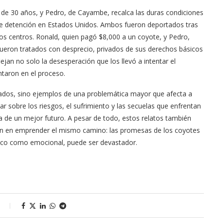
o de 30 años, y Pedro, de Cayambe, recalca las duras condiciones
de detención en Estados Unidos. Ambos fueron deportados tras
tos centros. Ronald, quien pagó $8,000 a un coyote, y Pedro,
 fueron tratados con desprecio, privados de sus derechos básicos
jan no solo la desesperación que los llevó a intentar el
ntaron en el proceso.
slados, sino ejemplos de una problemática mayor que afecta a
nar sobre los riesgos, el sufrimiento y las secuelas que enfrentan
a de un mejor futuro. A pesar de todo, estos relatos también
san en emprender el mismo camino: las promesas de los coyotes
mico como emocional, puede ser devastador.
s