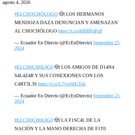
agosto 4, 2026
#ELCHOCHÓLOGO
🤠| LOS HERMANOS
MENDOZA DAZA DENUNCIAN Y AMENAZAN
AL CHOCHÓLOGO
https://t.co/ddIjBPaPqF
— Ecuador En Directo (@EcEnDirecto)
September 25,
2024
#ELCH0CH0L0G0
🤠| LOS AMIGOS DE D14N4
S4L4Z4R Y SUS CONEXIONES CON LOS
C4RT3L3S
https://t.co/L7vw6HcTek
— Ecuador En Directo (@EcEnDirecto)
September 23,
2024
#ELCH0CH0L0G0
🤠| LA F1SC4L DE LA
NACIÓN Y LA MANO DERECHA DE F1T0