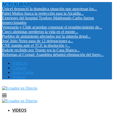
ACTUALIDAD
Unicef denunció la dramática situación que atraviesan los...
Pabel Muñoz busca la reelección para la Alcaldía...
Exteriores del hospital Teodoro Maldonado Carbo fueron
inspeccionados
Venezuela y Chile acuerdan comenzar el restablecimiento de...
Cinco alpinistas perdieron la vida en el monte...
Pueblos de aislamiento afectados por la minería ilegal...
José Julio Neira pasa de 12 delegaciones a...
CNE tramita ante el TCE la disolución y...
Bukele recibido por Trump wn la Casa Blanca...
Reformas al Cootad: Asamblea debatirá eliminación del fuero...
VIDEOS
Contacto
Radio Online
Noticias
VIDEOS