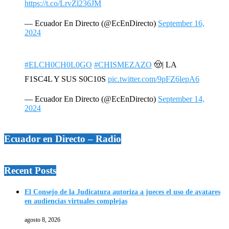
https://t.co/LrvZl236JM
— Ecuador En Directo (@EcEnDirecto)
September 16,
2024
#ELCH0CH0L0GO
#CHISMEZAZO
🤠| LA
F1SC4L Y SUS S0C10S
pic.twitter.com/9pFZ6lepA6
— Ecuador En Directo (@EcEnDirecto)
September 14,
2024
Ecuador en Directo – Radio
Recent Posts
El Consejo de la Judicatura autoriza a jueces el uso de avatares
en audiencias virtuales complejas
agosto 8, 2026