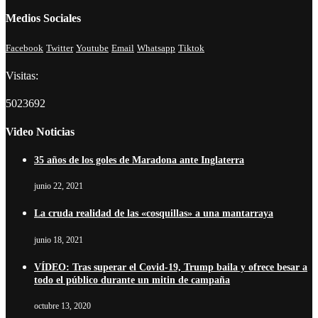
Medios Sociales
Facebook
Twitter
Youtube
Email
Whatsapp
Tiktok
Visitas:
5023692
Video Noticias
35 años de los goles de Maradona ante Inglaterra
junio 22, 2021
La cruda realidad de las «cosquillas» a una mantarraya
junio 18, 2021
VÍDEO: Tras superar el Covid-19, Trump baila y ofrece besar a
todo el público durante un mitin de campaña
octubre 13, 2020